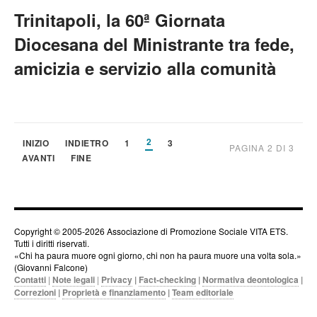
Trinitapoli, la 60ª Giornata
Diocesana del Ministrante tra fede,
amicizia e servizio alla comunità
2
INIZIO
INDIETRO
1
3
PAGINA 2 DI 3
AVANTI
FINE
Copyright © 2005-2026 Associazione di Promozione Sociale VITA ETS.
Tutti i diritti riservati.
«Chi ha paura muore ogni giorno, chi non ha paura muore una volta sola.»
(Giovanni Falcone)
Contatti
|
Note legali
|
Privacy
|
Fact-checking
|
Normativa deontologica
|
Correzioni
|
Proprietà e finanziamento
|
Team editoriale