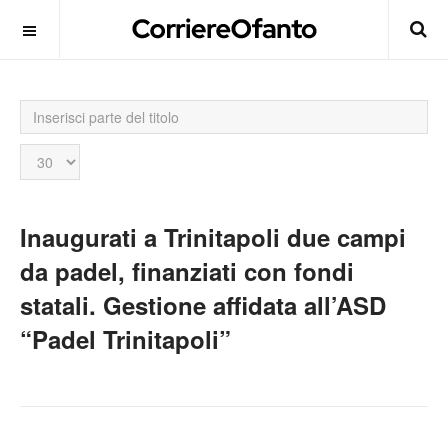
Inserisci
parte
del
Visualizza
titolo
n.
Inaugurati a Trinitapoli due campi
da padel, finanziati con fondi
statali. Gestione affidata all’ASD
“Padel Trinitapoli”