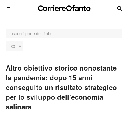
Inserisci
parte
del
Visualizza
titolo
n.
Altro obiettivo storico nonostante
la pandemia: dopo 15 anni
conseguito un risultato strategico
per lo sviluppo dell’economia
salinara