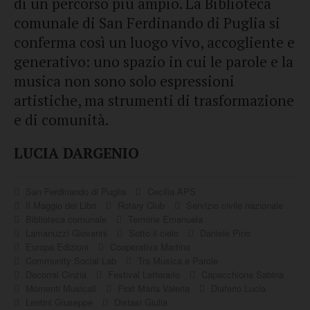
di un percorso più ampio. La Biblioteca
comunale di San Ferdinando di Puglia si
conferma così un luogo vivo, accogliente e
generativo: uno spazio in cui le parole e la
musica non sono solo espressioni
artistiche, ma strumenti di trasformazione
e di comunità.
LUCIA DARGENIO
San Ferdinando di Puglia
Cecilia APS
Il Maggio dei Libri
Rotary Club
Servizio civile nazionale
Biblioteca comunale
Termine Emanuela
Lamanuzzi Giovanni
Sotto il cielo
Daniele Pino
Europa Edizioni
Cooperativa Martino
Community Social Lab
Tra Musica e Parole
Decorral Cinzia
Festival Letterario
Capacchione Sabina
Momenti Musicali
Fiori Maria Valeria
Diaferio Lucia
Lentini Giuseppe
Distasi Giulia