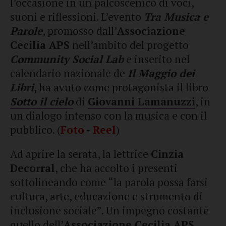
l’occasione in un palcoscenico di voci,
suoni e riflessioni. L’evento
Tra Musica e
Parole
, promosso dall’
Associazione
Cecilia APS
nell’ambito del progetto
Community Social Lab
e inserito nel
calendario nazionale de
Il Maggio dei
Libri
, ha avuto come protagonista il libro
Sotto il cielo
di
Giovanni Lamanuzzi
, in
un dialogo intenso con la musica e con il
pubblico. (
Foto
-
Reel
)
Ad aprire la serata, la lettrice
Cinzia
Decorral
, che ha accolto i presenti
sottolineando come “la parola possa farsi
cultura, arte, educazione e strumento di
inclusione sociale”. Un impegno costante
quello dell’
Associazione Cecilia APS
,