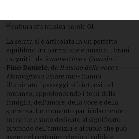
al pianoforte,
Lucia Diaferio
(soprano) e
Giuseppe Lentini
al clarinetto.
La serata si è articolata in un perfetto
equilibrio tra narrazione e musica. I brani
eseguiti - da
Summertime
a
Quando
di
Pino Daniele
, da
Il suono della voce
a
Meraviglioso amore mio
- hanno
illuminato i passaggi più intensi del
romanzo, approfondendo i temi della
famiglia, dell’amore, della voce e della
speranza. Un momento particolarmente
toccante è stato dedicato al significato
profondo dell’amicizia e al ruolo che può
avere nel costruire relazioni solide e