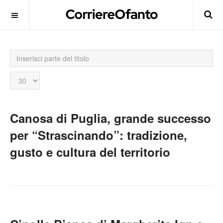
Inserisci
parte
del
Visualizza
titolo
n.
Canosa di Puglia, grande successo
per “Strascinando”: tradizione,
gusto e cultura del territorio