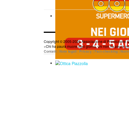
Copyright © 2005-2026 Associazione di Promozione Social
«Chi ha paura muore ogni giorno, chi non ha paura mu
Contatti
|
Note legali
|
Privacy
|
Fact-checking
|
Norm