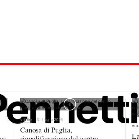
31 Luglio 2026
VIDEO
VI
Canosa di Puglia,
La
er
riqualificazione del centro