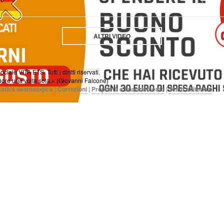
ALTRI VIDEO
e VITA ETS. Tutti i diritti riservati.
ore una volta sola.» (Giovanni Falcone)
ativa deontologica
|
Correzioni
|
Proprietà e finanziamento
|
Team editoriale