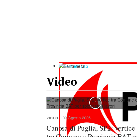
Video
03 Agosto 2026
VIDEO
Canosa di Puglia, SP2: vertice
tra Comune e Provincia BAT p