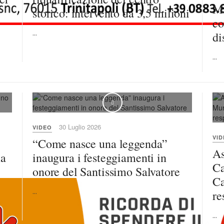
Mi
storico: intervento da 3,5 milioni
co
...
di
...
30 Luglio 2026
VIDEO
VI
“Come nasce una leggenda”
As
ma
inaugura i festeggiamenti in
Ca
onore del Santissimo Salvatore
Ca
...
re
...