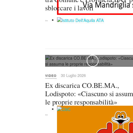
sbloccare i lavori
...
30 Luglio 2026
VIDEO
Ex discarica CO.BE.MA.,
Lodispoto: «Ciascuno si assu
le proprie responsabilità»
...