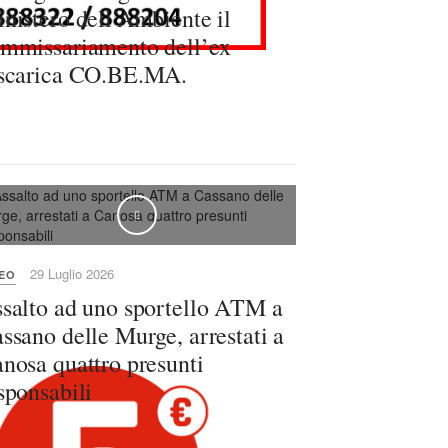
nistero dell’Ambiente il
mmissariamento dell’ex
scarica CO.BE.MA.
29 Luglio 2026
DEO
salto ad uno sportello ATM a
ssano delle Murge, arrestati a
nosa quattro presunti
sponsabili