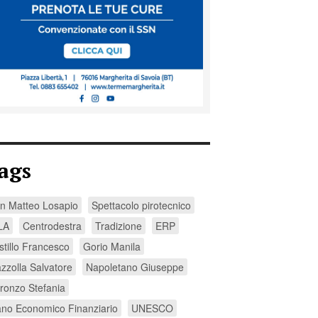
ags
n Matteo Losapio
Spettacolo pirotecnico
LA
Centrodestra
Tradizione
ERP
stillo Francesco
Gorio Manila
azzolla Salvatore
Napoletano Giuseppe
ronzo Stefania
ano Economico Finanziario
UNESCO