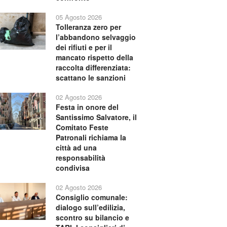
05 Agosto 2026
Tolleranza zero per
l’abbandono selvaggio
dei rifiuti e per il
mancato rispetto della
raccolta differenziata:
scattano le sanzioni
02 Agosto 2026
Festa in onore del
Santissimo Salvatore, il
Comitato Feste
Patronali richiama la
città ad una
responsabilità
condivisa
02 Agosto 2026
Consiglio comunale:
dialogo sull’edilizia,
scontro su bilancio e