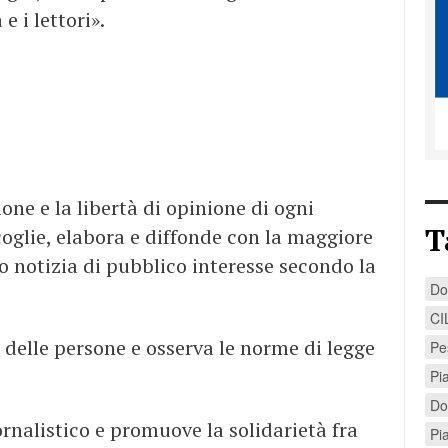
e i lettori».
ione e la libertà di opinione di ogni
T
coglie, elabora e diffonde con la maggiore
o notizia di pubblico interesse secondo la
Do
CI
i delle persone e osserva le norme di legge
Pe
Pi
Do
ornalistico e promuove la solidarietà fra
Pi