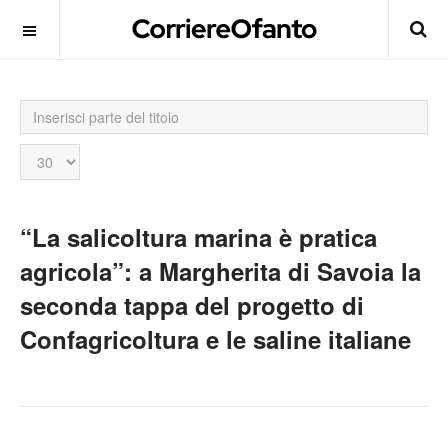
Inserisci
parte
del
Visualizza
titolo
n.
“La salicoltura marina è pratica
agricola”: a Margherita di Savoia la
seconda tappa del progetto di
Confagricoltura e le saline italiane