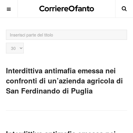
Inserisci
parte
del
Visualizza
titolo
n.
Interdittiva antimafia emessa nei
confronti di un’azienda agricola di
San Ferdinando di Puglia