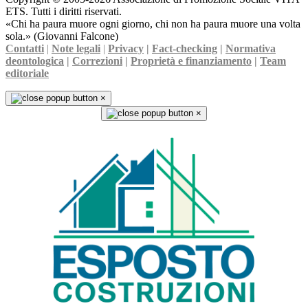
ETS. Tutti i diritti riservati.
«Chi ha paura muore ogni giorno, chi non ha paura muore una volta
sola.» (Giovanni Falcone)
Contatti
|
Note legali
|
Privacy
|
Fact-checking
|
Normativa
deontologica
|
Correzioni
|
Proprietà e finanziamento
|
Team
editoriale
×
×