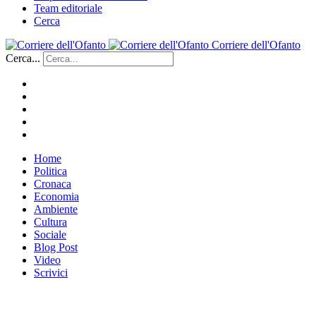
Team editoriale
Cerca
Corriere dell'Ofanto
Cerca...
Home
Politica
Cronaca
Economia
Ambiente
Cultura
Sociale
Blog Post
Video
Scrivici
___________