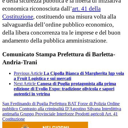
e della sicurezza pubblica e la libertà di iniziativa
economica riconosciuta dall’
art. 41 della
Costituzione
, costituendo una misura volta alla
salvaguardia dell’ordine pubblico economico,
della libera concorrenza tra le imprese e del buon
andamento della pubblica amministrazione.
Comunicato Stampa Prefettura di Barletta-
Andria-Trani
Previous Article
La Cipolla Bianca di Margherita Igp vola
a Fruit Logistica e sui mercati
Next Article
Canosa di Puglia protagonista alla prima
edizione di Evolio Expo: tradizione olivicola e sapori
autentici in vetrina
San Ferdinando di Puglia
Prefettura BAT
Forze di Polizia
Ordine
pubblico
Contrasto alla criminalità
D'Agostino Silvana
Interdittiva
antimafia
Gruppo Provinciale Interforze
Prodotti agricoli
Art. 41
Costituzione