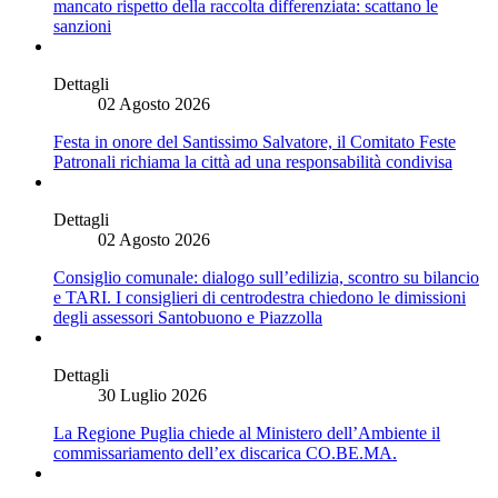
mancato rispetto della raccolta differenziata: scattano le
sanzioni
Dettagli
02 Agosto 2026
Festa in onore del Santissimo Salvatore, il Comitato Feste
Patronali richiama la città ad una responsabilità condivisa
Dettagli
02 Agosto 2026
Consiglio comunale: dialogo sull’edilizia, scontro su bilancio
e TARI. I consiglieri di centrodestra chiedono le dimissioni
degli assessori Santobuono e Piazzolla
Dettagli
30 Luglio 2026
La Regione Puglia chiede al Ministero dell’Ambiente il
commissariamento dell’ex discarica CO.BE.MA.