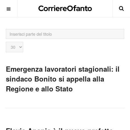
Inserisci
parte
del
Visualizza
titolo
n.
Emergenza lavoratori stagionali: il
sindaco Bonito si appella alla
Regione e allo Stato