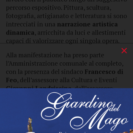
percorso espositivo. Pittura, scultura,
fotografia, artigianato e letteratura si sono
intrecciati in una
narrazione artistica
dinamica
, arricchita da luci e allestimenti
capaci di valorizzare ogni singola opera.
×
Alla manifestazione ha preso parte
l’Amministrazione comunale al completo,
con la presenza del sindaco
Francesco di
Feo
, dell’assessore alla Cultura e Eventi
Giovanni Landriscina
, dell’assessore
all’Ambiente
Tonia Iodice
, della
presidente del Consiglio comunale
Loredana Lionetti
, dell’assessore ai
Lavori Pubblici
Luigi Di Leo
e del
consigliere comunale
Michele Ingianni
.