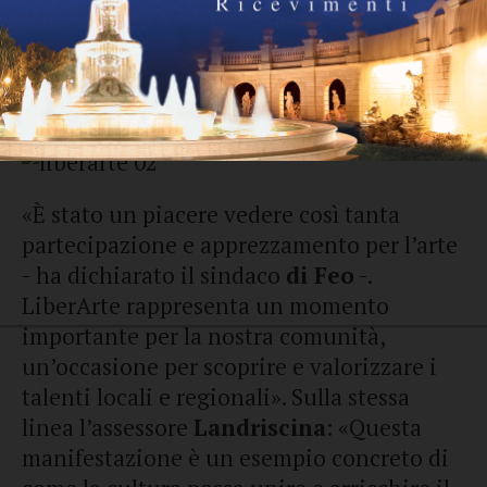
Una partecipazione istituzionale che ha
confermato l’attenzione e il sostegno
verso una manifestazione ormai
consolidata.
«È stato un piacere vedere così tanta
partecipazione e apprezzamento per l’arte
- ha dichiarato il sindaco
di Feo
-.
LiberArte rappresenta un momento
importante per la nostra comunità,
un’occasione per scoprire e valorizzare i
talenti locali e regionali». Sulla stessa
linea l’assessore
Landriscina
: «Questa
manifestazione è un esempio concreto di