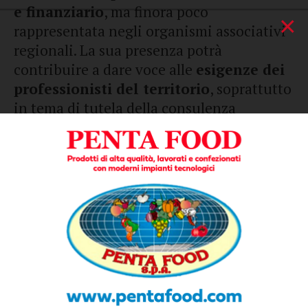
e finanziario
, ma finora poco
×
rappresentata negli organismi associativi
regionali. La sua presenza potrà
contribuire a dare voce alle
esigenze dei
professionisti del territorio
, soprattutto
in tema di tutela della consulenza
finanziaria di qualità, aggiornamento
normativo, educazione al risparmio e
diffusione di buone pratiche nel rapporto
consulente-cliente. L’impegno del
consulente margheritano sarà orientato
non solo alla rappresentanza, ma anche
alla
promozione di attività formative
e
momenti di confronto utili a rafforzare la
preparazione e la crescita della categoria.