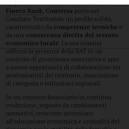
In qualità di consulente finanziario di
Fineco Bank
,
Conversa
porta nel
Comitato Territoriale un profilo solido,
caratterizzato da
competenze tecniche
e
da una
conoscenza diretta del tessuto
economico locale
. La sua nomina
rafforza la presenza della BAT in un
contesto di
governance
associativa e apre
a nuove opportunità di collaborazione tra
professionisti del territorio, associazione
di categoria e istituzioni regionali.
In un contesto finanziario in continua
evoluzione, segnato da cambiamenti
normativi, crescente attenzione
all’educazione economica e centralità del