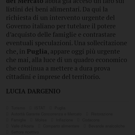
del Mercato
abbia già acceso un faro sui
listini dei beni alimentari. Da qui la
richiesta di un intervento urgente del
Governo italiano per tutelare il potere
d’acquisto delle famiglie e contrastare
eventuali speculazioni. Una sollecitazione
che, in
Puglia
, appare oggi più urgente
che mai, alla luce di un quadro economico
che continua a mettere a dura prova
cittadini e imprese del territorio.
LUCIA DARGENIO
Turismo
ISTAT
Puglia
Autorità Garante Concorrenza e Mercato
Ristorazione
Famiglie
Molise
Inflazione
Codacons
Valle d'Aosta
Comparto alimentare
Bevande analcoliche
Settore ricettivo