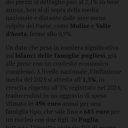
dei prezzi al dettaglio pari al 2,1% su base
annua, ben al di sopra della media
nazionale e distante dalle aree meno
colpite del Paese, come
Molise
e
Valle
d’Aosta
, ferme allo 0,9%.
Un dato che pesa in maniera significativa
sui
bilanci delle famiglie pugliesi
, già
alle prese con un contesto economico
complesso. A livello nazionale, l’inflazione
media del 2025 si attesta all’
1,5%
, in
crescita rispetto all’1% registrato nel 2024,
traducendosi in un aggravio di spesa
stimato in
496 euro
annui per una
famiglia tipo, che sale fino a
685 euro
per
un nucleo con due figli. In
Puglia
,
tuttavia, l’impatto reale rischia di essere