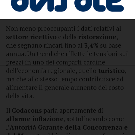
continua ad avere sulle spese delle
famiglie.
Non meno preoccupanti i dati relativi al
settore ricettivo
e della
ristorazione
,
che segnano rincari fino al
3,4%
su base
annua. Un trend che riflette le tensioni sui
prezzi in uno dei comparti cardine
dell’economia regionale, quello
turistico
,
ma che allo stesso tempo contribuisce ad
alimentare il generale aumento del costo
della vita.
Il
Codacons
parla apertamente di
allarme inflazione
, sottolineando come
l’
Autorità Garante della Concorrenza e