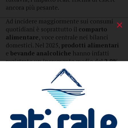
ancora più pesante.
Ad incidere maggiormente sui consumi
×
quotidiani è soprattutto il
comparto
alimentare
, voce centrale nei bilanci
domestici. Nel 2025,
prodotti alimentari
e
bevande
analcoliche
hanno infatti
registrato un incremento medio del
2,9%
,
quasi il doppio rispetto al tasso generale
di inflazione. Secondo le stime del
Codacons
, ciò equivale ad una spesa
aggiuntiva di circa
269 euro
annui solo
per cibo e bevande per una famiglia con
due figli. Un aumento che in
Puglia
si
avverte con particolare forza,
considerando il peso che l’alimentazione