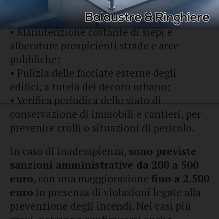
• Realizzazione di una fascia protettiva
antincendio di almeno 15 metri;
• Manutenzione costante di siepi e
alberature prospicienti strade e aree
pubbliche;
• Pulizia delle facciate esterne degli
edifici, a tutela del decoro urbano;
• Verifica periodica dello stato di
conservazione di immobili e cantieri, per
prevenire crolli o situazioni di pericolo.
In caso di inadempienza,
sono previste
sanzioni amministrative da 200 a 500
euro
, con una maggiorazione
fino a 2.500
euro
in presenza di violazioni legate alla
prevenzione degli incendi. Nei casi più