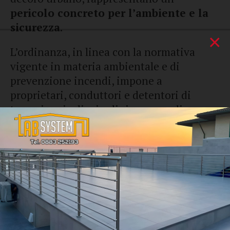
pericolo concreto per l’ambiente e la
sicurezza
.
×
L’ordinanza, in linea con la normativa
vigente in materia ambientale e di
prevenzione incendi, impone a
proprietari, conduttori e detentori di
terreni agricoli, giardini, aree verdi
abbandonate, pertinenze, immobili
disabitati e lotti urbanizzati una serie di
obblighi da adempiere entro 15 giorni
dalla notifica e, in ogni caso, entro il 30
novembre di ogni anno. Nello specifico:
• Pulizia e rimozione di sterpaglie, rovi,
erbacce e rifiuti di ogni genere;