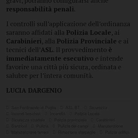
gravi, potranno configurarsi anche
responsabilità penali
.
I controlli sull’applicazione dell’ordinanza
saranno affidati alla
Polizia Locale
, ai
Carabinieri
, alla
Polizia Provinciale
e ai
tecnici dell’
ASL
. Il provvedimento
è
immediatamente esecutivo
e intende
favorire una città più sicura, ordinata e
salubre per l’intera comunità.
LUCIA DARGENIO
San Ferdinando di Puglia
ASL BT
Sicurezza
Incendi boschivi
Incendio
Polizia Locale
Sicurezza stradale
Polizia provinciale
Carabinieri
Sanzioni
Pulizia
Pulizia dei campi
Manutenzione
Manutenzione terreni
Rimozione sterpaglie
Pulizia edifici