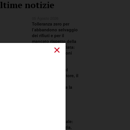
ltime notizie
05 Agosto 2026
Tolleranza zero per
l’abbandono selvaggio
dei rifiuti e per il
mancato rispetto della
×
raccolta differenziata:
scattano le sanzioni
02 Agosto 2026
Festa in onore del
Santissimo Salvatore, il
Comitato Feste
Patronali richiama la
città ad una
responsabilità
condivisa
02 Agosto 2026
Consiglio comunale:
dialogo sull’edilizia,