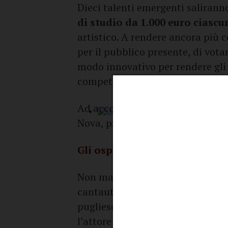
Dieci talenti emergenti salirann
di studio da 1.000 euro ciascu
artistico. A rendere ancora più c
per il pubblico presente, di vota
modo innovativo per rendere gli 
competizione.
Ad accompagnare i giovani artist
Nova, pronta a dare energia e ri
Gli ospiti
Non mancheranno ospiti d’eccezio
cantautore
Stefano Borgia
, la
pugliese
Mudù
,
Umberto Sarde
l’attore e regista
Marco Simeol