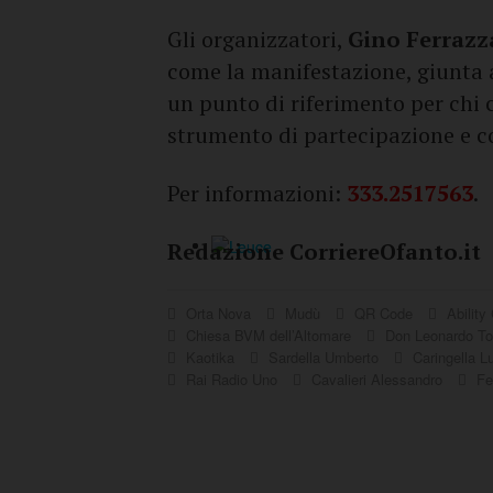
Gli organizzatori,
Gino Ferraz
come la manifestazione, giunta a
un punto di riferimento per chi 
strumento di partecipazione e c
Per informazioni:
333.2517563
.
Redazione CorriereOfanto.it
Orta Nova
Mudù
QR Code
Ability
Chiesa BVM dell’Altomare
Don Leonardo To
Kaotika
Sardella Umberto
Caringella L
Rai Radio Uno
Cavalieri Alessandro
Fe