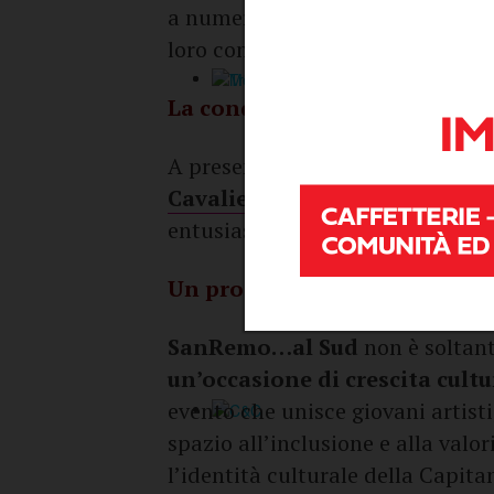
a numerosi professionisti del set
loro contributo come giuria e sp
La conduzione
A presentare la serata sarà lo s
Cavalieri
, che accompagnerà il 
entusiasmo.
Un progetto per la comunità
SanRemo…al Sud
non è soltan
un’occasione di crescita cultur
evento che unisce giovani artisti
spazio all’inclusione e alla valo
l’identità culturale della Capitan