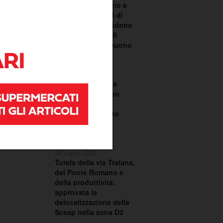
scontro su bilancio e
TARI. I consiglieri di
centrodestra chiedono
le dimissioni degli
assessori Santobuono
e Piazzolla
30 Luglio 2026
La Regione Puglia
chiede al Ministero
dell’Ambiente il
commissariamento
dell’ex discarica
CO.BE.MA.
30 Luglio 2026
Tutela della via Traiana,
del Ponte Romano e
della produttività:
approvata la
delocalizzazione della
Sceap nella zona D2