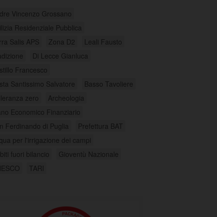
dre Vincenzo Grossano
ilizia Residenziale Pubblica
rra Salis APS
Zona D2
Leali Fausto
adizione
Di Lecce Gianluca
stillo Francesco
sta Santissimo Salvatore
Basso Tavoliere
lleranza zero
Archeologia
ano Economico Finanziario
n Ferdinando di Puglia
Prefettura BAT
qua per l'irrigazione dei campi
iti fuori bilancio
Gioventù Nazionale
NESCO
TARI