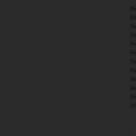
Pa
Ed
Te
Tr
Pe
Fe
To
Pi
Sa
Ac
Deb
U