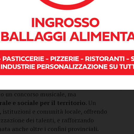
tore musicale e teatrale chiamati a dare il
ecial guest.
peaker
Rai Radio Uno
Alessandro
pubblico con professionalità ed
to un concorso musicale, ma
ale e sociale per il territorio
. Un
, istituzioni e comunità locale, offrendo
rizzazione dei talenti, e rafforzando
ata anche oltre i confini provinciali.