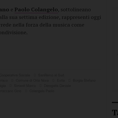
zano
e
Paolo Colangelo
, sottolineano
lla sua settima edizione, rappresenti oggi
crede nella forza della musica come
ondivisione.
 Cooperativa Sociale
SanRemo al Sud
rraco
Comune di Orta Nova
Exito
Borgia Stefano
uigia
Simeoli Marco
Derogatis Daniele
rrazzano Gino
Colangelo Paolo
T