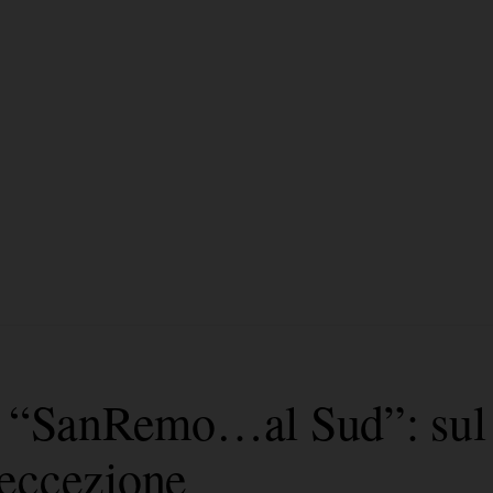
a “SanRemo…al Sud”: sul 
d’eccezione