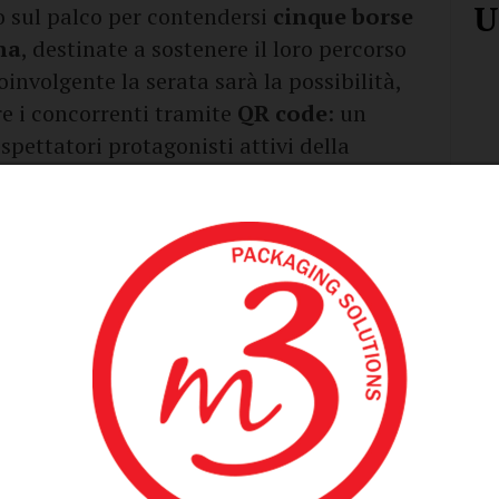
U
o sul palco per contendersi
cinque borse
na
, destinate a sostenere il loro percorso
oinvolgente la serata sarà la possibilità,
re i concorrenti tramite
QR code
: un
spettatori protagonisti attivi della
i ci sarà la band dal vivo
Exito
di Orta
tmo con la sua musica.
ne a impreziosire la kermesse. Attesi il
 cantante
Kaotika
e i volti noti del cabaret
lla
e
Luigia Caringella
. Sul palco anche
i
e il performer
Daniele Derogatis
, oltre