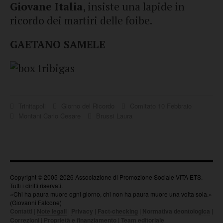
Giovane Italia
, insiste una lapide in
ricordo dei martiri delle foibe.
GAETANO SAMELE
Trinitapoli
Giorno del Ricordo
Comitato 10 Febbraio
Montani Carlo Cesare
Brussi Laura
Copyright © 2005-2026 Associazione di Promozione Sociale VITA ETS.
Tutti i diritti riservati.
«Chi ha paura muore ogni giorno, chi non ha paura muore una volta sola.»
(Giovanni Falcone)
Contatti
|
Note legali
|
Privacy
|
Fact-checking
|
Normativa deontologica
|
Correzioni
|
Proprietà e finanziamento
|
Team editoriale