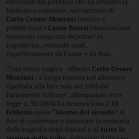
emozione dal pubblico che ha affollato la
biblioteca comunale, nel racconto di
Carlo Cesare Montani
(storico e
pubblicista) e
Laura Brussi
(Associazione
nazionale congiunti deportati in
Jugoslavia), entrambi esuli,
rispettivamente da Fiume e da Pola.
“Una storia tragica - afferma
Carlo Cesare
Montani
- a lungo rimasta nel silenzio e
riportata alla luce solo nel 2005 dal
Parlamento italiano”, allorquando (con
legge n. 92/2004) ha riconosciuto il
10
febbraio
quale “
Giorno del ricordo
” al
fine di conservare e rinnovare la memoria
della tragedia degli italiani e di
tutte le
vittime delle foibe
, dell’esodo dalle loro