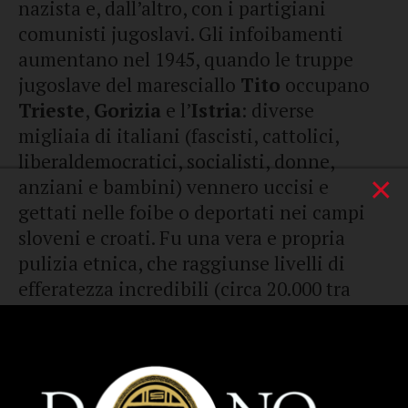
nazista e, dall’altro, con i partigiani
comunisti jugoslavi. Gli infoibamenti
aumentano nel 1945, quando le truppe
jugoslave del maresciallo
Tito
occupano
Trieste
,
Gorizia
e l’
Istria
: diverse
migliaia di italiani (fascisti, cattolici,
liberaldemocratici, socialisti, donne,
×
anziani e bambini) vennero uccisi e
gettati nelle foibe o deportati nei campi
sloveni e croati. Fu una vera e propria
pulizia etnica, che raggiunse livelli di
efferatezza incredibili (circa 20.000 tra
cadaveri e scomparsi). Lo sterminio iniziò
a cessare solo a partire dal 10 febbraio
1947, quando la
Jugoslavia
riottenne le
province di
Fiume
,
Zara
,
Pola
e di altri