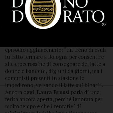
territori, grazie al
Trattato di Parigi
”.
“Furono 350mila gli esuli - ricorda
Laura
Brussi
- che scapparono dal terrore e dalla
morte, non avevano nulla, solo tanta fame
che, però, non trovano in Italia
accoglienza e solidarietà”. E racconta un
episodio agghiacciante: “un treno di esuli
fu fatto fermare a Bologna per consentire
alle crocerossine di consegnare del latte a
donne e bambini, digiuni da giorni, ma i
comunisti presenti in stazione lo
impedirono, versando il latte sui binari”.
Ancora oggi,
Laura Brussi
parla di una
ferita ancora aperta, perché ignorata per
molto tempo e che i tentativi di