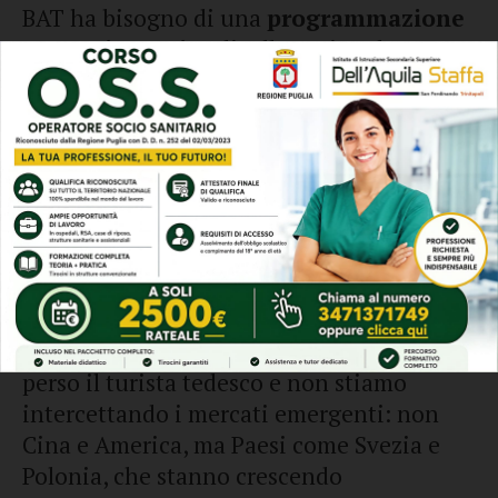
BAT ha bisogno di una
programmazione
strategica seria
a livello regionale,
portata avanti da consiglieri che
conoscano davvero il territorio».
Tra i nodi più critici c’è la
permanenza
media dei visitatori
, ferma a soltanto due
notti a fronte di una media nazionale di
circa tre giorni e mezzo. «Perché? Perché il
nostro territorio
non è percepito come
una meta
, ma come un punto di
passaggio tra Gargano e Salento. Abbiamo
perso il turista tedesco e non stiamo
intercettando i mercati emergenti: non
Cina e America, ma Paesi come Svezia e
Polonia, che stanno crescendo