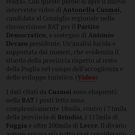
realtà». Con queste parole si apre il nuovo
intervento video di
Antonella Cusmai
,
candidata al Consiglio regionale nella
circoscrizione BAT per il
Partito
Democratico
, a sostegno di
Antonio
Decaro
presidente. Un’analisi lucida e
supportata dai numeri, che evidenzia il
ritardo della provincia rispetto al resto
della Puglia nel campo dell’accoglienza e
dello sviluppo turistico. (
Video
)
I dati citati da
Cusmai
sono eloquenti:
nella
BAT
i posti letto sono
complessivamente 18mila, contro i 71mila
della provincia di
Brindisi
, i 117mila di
Foggia
e oltre 200mila di
Lecce
. Il divario
appare ancora più netto se si considerano