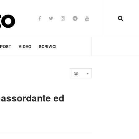
 POST
VIDEO
SCRIVICI
Visualizza
30
n.
o assordante ed