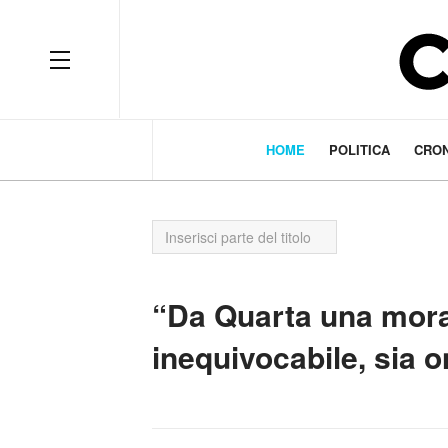
HOME
POLITICA
CRO
Inserisci
parte
del
titolo
“Da Quarta una moral
inequivocabile, sia o