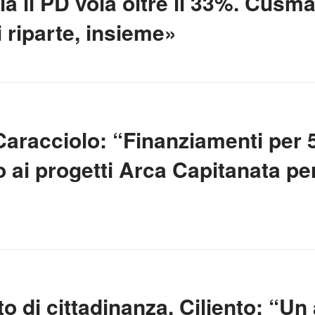
ia il PD vola oltre il 33%. Cusm
i riparte, insieme»
Caracciolo: “Finanziamenti per 5
o ai progetti Arca Capitanata per
 di cittadinanza, Ciliento: “Un a