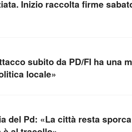
iata. Inizio raccolta firme sabat
 attacco subito da PD/FI ha una 
olitica locale»
 del Pd: «La città resta sporca 
 è al tracollo»