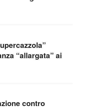
Supercazzola”
nza “allargata” ai
azione contro