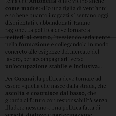
tema che
Antonella
sente vicino anche
come madre
: «Ho una figlia di vent’anni
e so bene quanto i ragazzi si sentano oggi
disorientati e abbandonati. Hanno
ragione! La politica deve tornare a
metterli
al centro
, investendo seriamente
nella
formazione
e collegandola in modo
concreto alle esigenze del mercato del
lavoro, per accompagnarli verso
un’occupazione stabile e inclusiva
».
Per
Cusmai
, la politica deve tornare ad
essere «quella che nasce dalla strada, che
ascolta e costruisce dal basso
, che
guarda al futuro con responsabilità senza
illudere nessuno». Una politica fatta di
serietà
,
dialogo
e
partecipazione
.