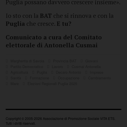
Puglia possano davvero crescere insieme».
Io sto con la
BAT
che si rinnova e con la
Puglia
che cresce.
E tu?
Comunicato a cura del Comitato
elettorale di Antonella Cusmai
Margherita di Savoia
Provincia BAT
Giovani
Partito Democratico
Lavoro
Cusmai Antonella
Agricoltura
Puglia
Decaro Antonio
Imprese
Sanità
Formazione
Occupazione
Cambiamento
Mare
Elezioni Regionali Puglia 2025
Copyright © 2005-2026 Associazione di Promozione Sociale VITA ETS.
Tutti i diritti riservati.