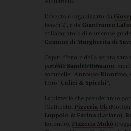
solidarietà.
L’evento è organizzato da
Giuse
Beach 2
’, e da
Gianfranco Lafo
collaboratore di numerose guide
Comune di Margherita di Sav
Ospiti d’onore della serata sar
padrino
Sandro Romano
, men
sommelier
Antonio Riontino
,
libro “
Calici & Spicchi
”.
Le pizzerie che prenderanno par
(Gallipoli),
Pizzeria Ok
(Mottola
Luppolo & Farina
(Latiano),
R
Rotondo),
Pizzeria Makò
(Foggi