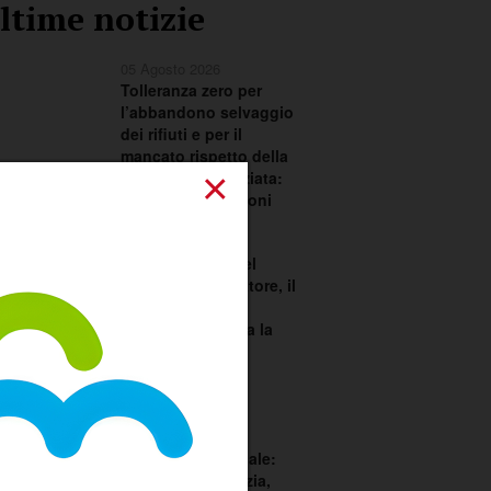
ltime notizie
05 Agosto 2026
Tolleranza zero per
l’abbandono selvaggio
dei rifiuti e per il
mancato rispetto della
×
raccolta differenziata:
scattano le sanzioni
02 Agosto 2026
Festa in onore del
Santissimo Salvatore, il
Comitato Feste
Patronali richiama la
città ad una
responsabilità
condivisa
02 Agosto 2026
Consiglio comunale:
dialogo sull’edilizia,