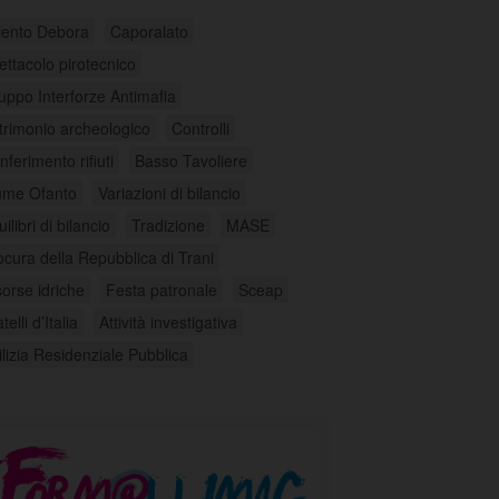
liento Debora
Caporalato
ettacolo pirotecnico
uppo Interforze Antimafia
trimonio archeologico
Controlli
ferimento rifiuti
Basso Tavoliere
ume Ofanto
Variazioni di bilancio
ilibri di bilancio
Tradizione
MASE
ocura della Repubblica di Trani
sorse idriche
Festa patronale
Sceap
telli d’Italia
Attività investigativa
ilizia Residenziale Pubblica