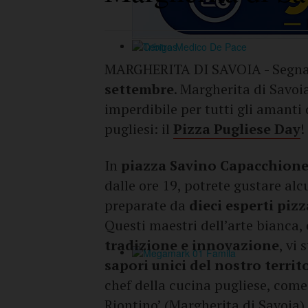
MARGHERITA DI SAVOIA - Segnat
settembre
. Margherita di Savoi
imperdibile per tutti gli amanti 
pugliesi: il
Pizza Pugliese Day
!
In
piazza Savino Capacchion
dalle ore 19, potrete gustare alc
preparate da
dieci esperti pizz
Questi maestri dell’arte bianca, 
tradizione e innovazione
, vi
sapori unici del nostro territ
chef della cucina pugliese, com
Riontino
’ (Margherita di Savoia)