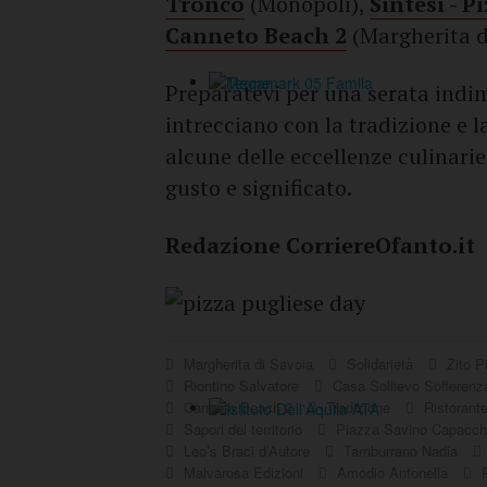
Tronco
(Monopoli),
Sintesi - P
Canneto Beach 2
(Margherita d
Preparatevi per una serata indime
intrecciano con la tradizione e l
alcune delle eccellenze culinarie
gusto e significato.
Redazione CorriereOfanto.it
Margherita di Savoia
Solidarietà
Zito P
Riontino Salvatore
Casa Sollievo Sofferen
Canneto Beach 2
Tradizione
Ristorant
Sapori del territorio
Piazza Savino Capacc
Leo’s Braci d’Autore
Tamburrano Nadia
Malvarosa Edizioni
Amodio Antonella
R