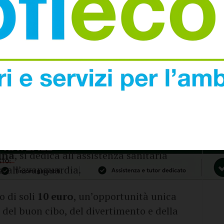
 di
Bobbi Distaso
, che vi farà ballare fino
arietà
: l’intero ricavato della serata sarà
dazione di Religione e di Culto Casa
ente no profit riconosciuto come Istituto
entifico (IRCCS) per la ricerca e il
iche, la medicina rigenerativa e le terapie
darietà aggiunge un valore ancora più
do a supportare una struttura che,
ina
, si dedica all’assistenza sanitaria
ca all’avanguardia.
o di soli
10 euro
, un’opportunità unica
 del buon cibo, del divertimento e della