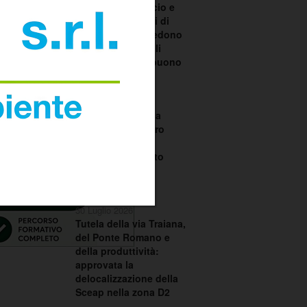
scontro su bilancio e
TARI. I consiglieri di
centrodestra chiedono
le dimissioni degli
assessori Santobuono
e Piazzolla
30 Luglio 2026
La Regione Puglia
chiede al Ministero
dell’Ambiente il
commissariamento
dell’ex discarica
CO.BE.MA.
30 Luglio 2026
Tutela della via Traiana,
del Ponte Romano e
della produttività:
approvata la
delocalizzazione della
Sceap nella zona D2