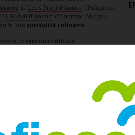
U
rracci
di ‘
Leo’s Braci d’Autore
’ (Polignano
 ‘
A Sud dell’Anima
’ (Minervino Murge),
on le loro
specialità culinarie
.
ezze, ci sarà una raffinata
elezionate
, per un’esperienza culinaria
erie di attività e intrattenimenti per tutte
 la presentazione del libro “
Calici &
un’opera che esplora l’affascinante
a presenza dell’autrice
Antonella
io Riontino
.
era festosa, grazie alle attrazioni
ca live di
Matteo Borghi
e, per