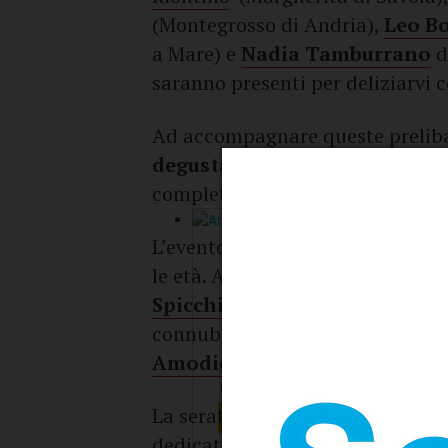
(Montegrosso di Andria),
Leo Bo
a Mare) e
Nadia Tamburrano
di
saranno presenti per deliziarvi c
Ad accompagnare queste prelibat
degustazione di vini e birre s
completa e indimenticabile.
L’evento sarà arricchito da una s
le età. Alle ore 19, non perdetevi
Spicchi
” (Malvarosa Edizioni), 
connubio tra vino e pizza, con l
Amodio
e del sommelier
Anton
La serata proseguirà in un’atmosf
dedicate ai più piccoli, alla musi