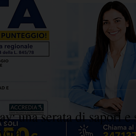
y: una serata di sapori e 
voia