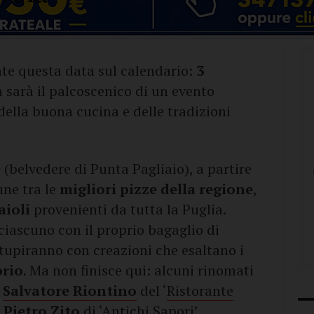
e questa data sul calendario:
3
a sarà il palcoscenico di un evento
della buona cucina e delle tradizioni
e
(belvedere di Punta Pagliaio), a partire
une tra le
migliori pizze della regione
,
aioli
provenienti da tutta la Puglia.
ciascuno con il proprio bagaglio di
 stupiranno con creazioni che esaltano i
orio
. Ma non finisce qui: alcuni rinomati
e
Salvatore Riontino
del ‘
Ristorante
,
Pietro Zito
di ‘
Antichi Sapori
’