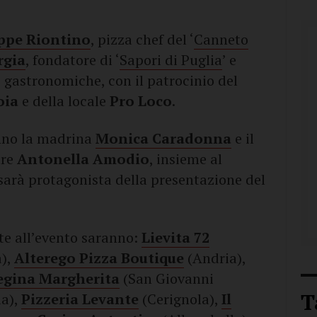
ppe Riontino
, pizza chef del ‘
Canneto
rgia
, fondatore di ‘
Sapori di Puglia
’ e
 gastronomiche, con il patrocinio del
oia
e della locale
Pro Loco
.
anno la madrina
Monica Caradonna
e il
tre
Antonella Amodio
, insieme al
 sarà protagonista della presentazione del
te all’evento saranno:
Lievita 72
),
Alterego Pizza Boutique
(Andria),
egina Margherita
(San Giovanni
T
a),
Pizzeria Levante
(Cerignola),
Il