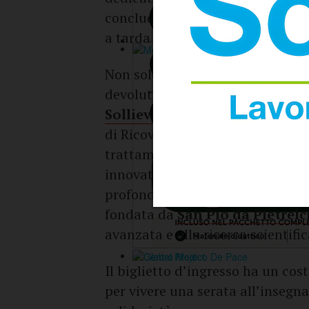
concludere in bellezza, al DJ set
a tarda notte.
Non solo gusto, ma anche
solid
devoluto in beneficenza alla
Fon
Sollievo della Sofferenza
, un 
di Ricovero e Cura a Carattere Sci
trattamento delle malattie genet
innovative. Questo gesto di soli
profondo all’evento, contribuen
fondata da
San Pio da Pietrelc
avanzata e alla ricerca scientifi
Il biglietto d’ingresso ha un cost
per vivere una serata all’insegna