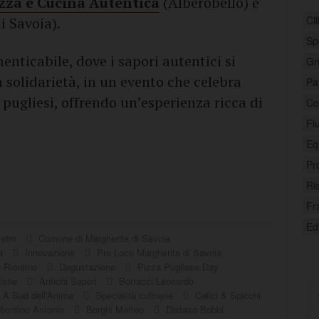
izza e Cucina Autentica
(Alberobello) e
Ci
i Savoia).
Sp
nticabile, dove i sapori autentici si
Gr
a solidarietà, in un evento che celebra
Pa
 pugliesi, offrendo un’esperienza ricca di
Con
Fi
Equ
Pr
Ri
Fra
Ed
ietro
Comune di Margherita di Savoia
za
Innovazione
Pro Loco Margherita di Savoia
e Riontino
Degustazione
Pizza Pugliese Day
hione
Antichi Sapori
Borracci Leonardo
A Sud dell’Anima
Specialità culinarie
Calici & Spicchi
iontino Antonio
Borghi Matteo
Distaso Bobbi