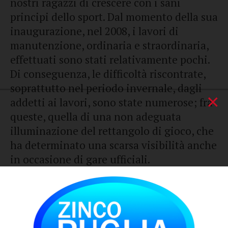
nostri ragazzi di crescere con i sani
principi dello sport. Dal momento della sua
inaugurazione, nel 2008, i lavori di
manutenzione, ordinaria e straordinaria,
effettuati sono stati relativamente pochi.
Di conseguenza, le difficoltà riscontrate,
soprattutto nel periodo invernale, dagli
×
addetti ai lavori, sono state numerose; fra
queste, quella di una non adeguata
illuminazione del rettangolo di gioco, che
ha determinato una scarsa visibilità anche
in occasione di gare ufficiali.
È per questo che la Giunta Comunale, con
Delibera n. 203 del 4 novembre 2024, ha
approvato la X Variazione d’Urgenza al
Bilancio, stanziando nuovi fondi per