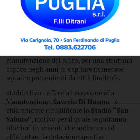
94.000,00 euro
in totale per
l’adeguamento delle torri faro
dell’impianto sportivo
. Ciò fa seguito ai
lavori di ristrutturazione già eseguiti
all’interno degli spogliatoi, dei bagni
pubblici, da anni in disuso, e di
manutenzione del prato, per una struttura
capace negli anni di ospitare numerose
squadre provenienti da città limitrofe.
«L’obiettivo - afferma l’assessore alla
Manutenzione,
Saverio Di Nunno
- è
chiaramente riqualificare lo
Stadio “San
Sabino”
, motivo per il quale seguiranno
ulteriori interventi che andranno ad
efficientare la dotazione sportiva,