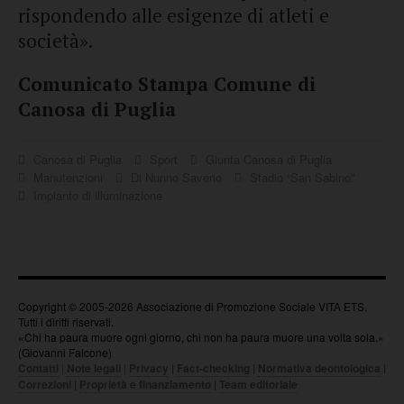
rispondendo alle esigenze di atleti e
società».
Comunicato Stampa Comune di
Canosa di Puglia
Canosa di Puglia
Sport
Giunta Canosa di Puglia
Manutenzioni
Di Nunno Saverio
Stadio “San Sabino”
Impianto di illuminazione
Copyright © 2005-2026 Associazione di Promozione Sociale VITA ETS.
Tutti i diritti riservati.
«Chi ha paura muore ogni giorno, chi non ha paura muore una volta sola.»
(Giovanni Falcone)
Contatti
|
Note legali
|
Privacy
|
Fact-checking
|
Normativa deontologica
|
Correzioni
|
Proprietà e finanziamento
|
Team editoriale