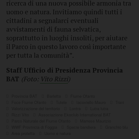
ricerca di una nuova possibile armonia tra
uomo e natura. Invitiamo quindi tutti i
cittadini a segnalarci eventuali
avvistamenti di fauna selvatica,
soprattutto in luoghi insoliti, per aiutare
il Parco in questo lavoro così importante
per tutta la comunità”.
Staff Ufficio di Presidenza Provincia
BAT
(Foto:
Vito Rizzi
)
Provincia BAT
Barletta
Fiume Ofanto
Foce Fiume Ofanto
Tutele
Iacoviello Mauro
Trani
Valorizzazione del territorio
Lontra
Lutra lutra
Rizzi Vito
Associazione Ekoclub International BAT
Parco Naturale del Fiume Ofanto
Marrese Maurizio
WWF Provincia di Foggia
Specie bandiera
Granchio blu
Area protetta
Uomo e natura