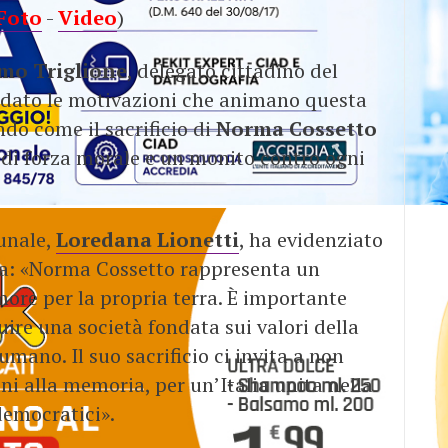
Foto
-
Video
)
mo Triglione
, delegato cittadino del
ordato le motivazioni che animano questa
do come il sacrificio di
Norma Cossetto
di forza morale e un monito contro ogni
unale,
Loredana Lionetti
, ha evidenziato
ia: «Norma Cossetto rappresenta un
more per la propria terra. È importante
ire una società fondata sui valori della
 umano. Il suo sacrificio ci invita a non
ni alla memoria, per un’Italia unita nella
 democratici».