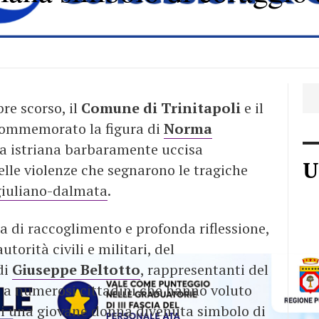
e scorso, il
Comune di Trinitapoli
e il
ommemorato la figura di
Norma
sa istriana barbaramente uccisa
U
elle violenze che segnarono le tragiche
giuliano-dalmata
.
ma di raccoglimento e profonda riflessione,
torità civili e militari, del
di
Giuseppe Beltotto
, rappresentanti del
e a numerosi cittadini che hanno voluto
i una giovane donna divenuta simbolo di