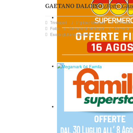
GAETANO DALOISO
(Foto:
Gius
Trinitapoli
Triglione Giacomo
Comitato 
Foibe
Comune di Trinitapoli
Memoria
Esodo giuliano-dalmata