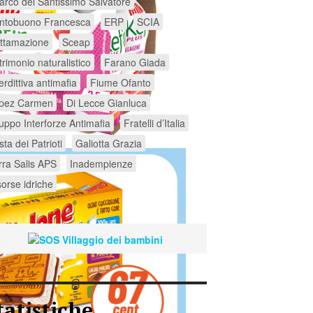
arco del Santissimo Salvatore
ntobuono Francesca
ERP
SCIA
ttamazione
Sceap
trimonio naturalistico
Farano Giada
erdittiva antimafia
Fiume Ofanto
pez Carmen
Di Lecce Gianluca
uppo Interforze Antimafia
Fratelli d’Italia
ta dei Patrioti
Galiotta Grazia
rra Salis APS
Inadempienze
sorse idriche
tatistiche