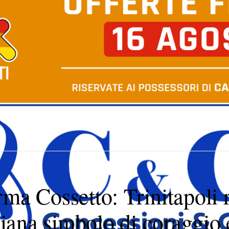
ma Cossetto: Trinitapoli r
riana simbolo di coraggio