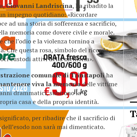
ra,
Giovanni Landriscina
, ha ribadito la
 un impegno quotidiano: «Ricordare
e ad una storia di sofferenza e sacrificio,
ella memoria come dovere civile e morale.
 che l’odio e la violenza tornino a
. Che questa rosa, simbolo del ricordo,
doci custodi attivi della memoria».
trazione comunale di Trinitapoli
ha
antenere viva la memoria
delle vittime
i anni drammatici, subirono la
ropria casa e della propria identità.
T
gnificato, per ribadire che il sacrificio di
e dell’esodo non sarà mai dimenticato.
Me