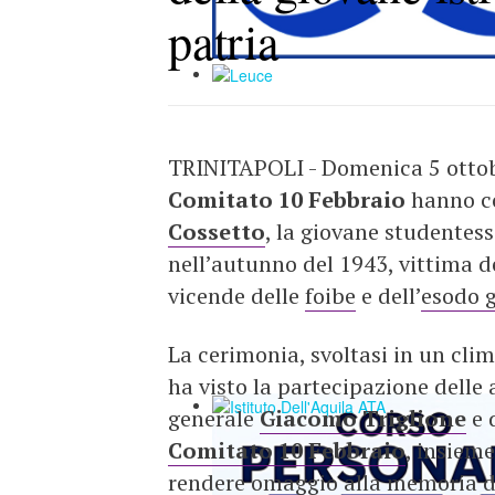
patria
TRINITAPOLI - Domenica 5 ottobr
Comitato 10 Febbraio
hanno c
Cossetto
, la giovane studentes
nell’autunno del 1943, vittima d
vicende delle
foibe
e dell’
esodo 
La cerimonia, svoltasi in un cli
ha visto la partecipazione delle au
generale
Giacomo Triglione
e 
Comitato 10 Febbraio
, insiem
rendere omaggio alla memoria d