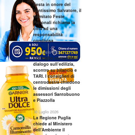
Festa in onore del
Santissimo Salvatore, il
Comitato Feste
Patronali richiama la
città ad una
responsabilità
condivisa
02 Agosto 2026
Consiglio comunale:
dialogo sull’edilizia,
scontro su bilancio e
TARI. I consiglieri di
centrodestra chiedono
le dimissioni degli
assessori Santobuono
e Piazzolla
30 Luglio 2026
La Regione Puglia
chiede al Ministero
dell’Ambiente il