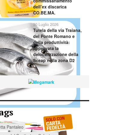
commissariamento
dell’ex discarica
CO.BE.MA.
30 Luglio 2026
Tutela della via Traiana,
del Ponte Romano e
della produttività:
approvata la
delocalizzazione della
Sceap nella zona D2
ags
tta Pantaleo