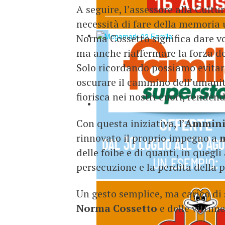
A seguire, l’assessore alla Cultu
necessità di fare della memoria
Norma Cossetto significa dare voc
ma anche riaffermare la forza d
Solo ricordando possiamo evitare
oscurare il cammino dell’umanità
fiorisca nei nostri cuori, renden
Con questa iniziativa, l’
Amminis
rinnovato il proprio impegno a
m
delle foibe e di quanti, in quegl
persecuzione e la perdita della p
Un gesto semplice, ma carico di si
Norma Cossetto
e delle vittim