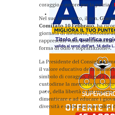
coraggio e amore per la patria. (
Nel suo intervento, il gen.
Giaco
Comitato 10 Febbraio
, ha ric
giornata di memoria, sottolinean
rappresenti «una testimonianza 
forma di odio e sopraffazione».
La Presidente del Consiglio com
il valore educativo della memor
simbolo di coraggio, dignità e a
custodirne la memoria per costru
pace, della libertà e del rispetto
dimenticare e ad educare i giova
diversità e salda nei suoi valori