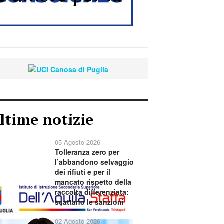
ltime notizie
05 Agosto 2026
Tolleranza zero per
l’abbandono selvaggio
dei rifiuti e per il
mancato rispetto della
raccolta differenziata:
scattano le sanzioni
02 Agosto 2026