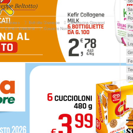
Sb
eppe Beltotto
)
Sa
Ro
10 Febbraio
Beltotto Giuseppe
Landriscina Giovanni
Pa
Lionetti Loredana
Cossetto Norma
Int
Lo
Gr
Fes
Te
Ri
S