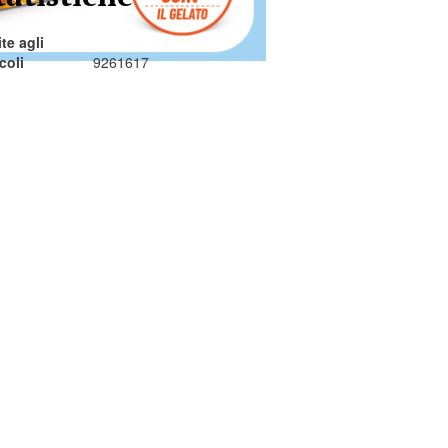
ite agli
icoli
9261617