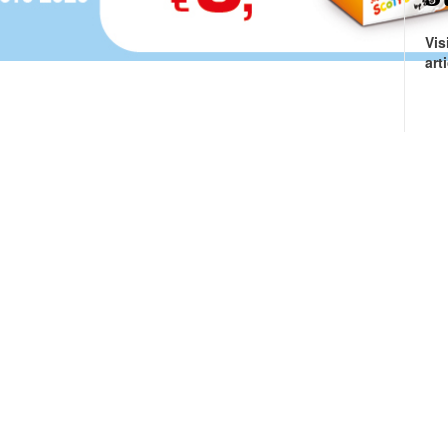
Vis
art