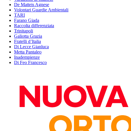
De Matteis Agnese
Volontari Guardie Ambientali
TARI
Farano Giada
Raccolta differenziata
Trinitapoli
Galiotta Grazia
Fratelli d’Italia
Di Lecce Gianluca
Metta Pantaleo
Inadempienze
Di Feo Francesco