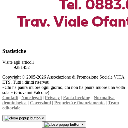
Statistiche
Visite agli articoli
9281452
Copyright © 2005-2026 Associazione di Promozione Sociale VITA
ETS. Tutti i diritti riservati.
«Chi ha paura muore ogni giorno, chi non ha paura muore una volta
sola.» (Giovanni Falcone)
Contatti
|
Note legali
|
Privacy
|
Fact-checking
|
Normativa
deontologica
|
Correzioni
|
Proprietà e finanziamento
|
Team
editoriale
×
×