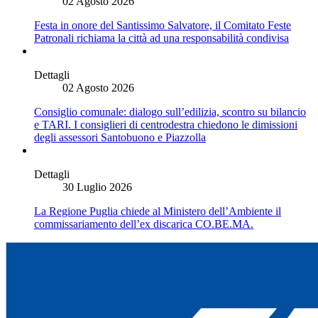
02 Agosto 2026
Festa in onore del Santissimo Salvatore, il Comitato Feste
Patronali richiama la città ad una responsabilità condivisa
Dettagli
02 Agosto 2026
Consiglio comunale: dialogo sull’edilizia, scontro su bilancio
e TARI. I consiglieri di centrodestra chiedono le dimissioni
degli assessori Santobuono e Piazzolla
Dettagli
30 Luglio 2026
La Regione Puglia chiede al Ministero dell’Ambiente il
commissariamento dell’ex discarica CO.BE.MA.