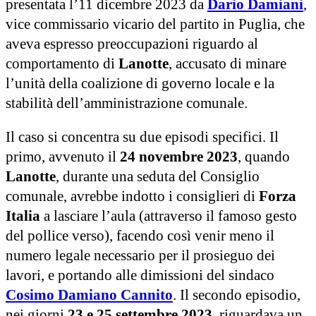
presentata l’11 dicembre 2023 da
Dario Damiani
,
vice commissario vicario del partito in Puglia, che
aveva espresso preoccupazioni riguardo al
comportamento di
Lanotte
, accusato di minare
l’unità della coalizione di governo locale e la
stabilità dell’amministrazione comunale.
Il caso si concentra su due episodi specifici. Il
primo, avvenuto il
24 novembre 2023
, quando
Lanotte
, durante una seduta del Consiglio
comunale, avrebbe indotto i consiglieri di
Forza
Italia
a lasciare l’aula (attraverso il famoso gesto
del pollice verso), facendo così venir meno il
numero legale necessario per il prosieguo dei
lavori, e portando alle dimissioni del sindaco
Cosimo Damiano Cannito
. Il secondo episodio,
nei giorni
23 e 25 settembre 2023
, riguardava un