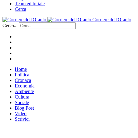
Team editoriale
Cerca
Corriere dell'Ofanto
Cerca...
Home
Politica
Cronaca
Economia
Ambiente
Cultura
Sociale
Blog Post
Video
Scrivici
___________