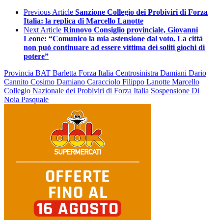
Previous Article
Sanzione Collegio dei Probiviri di Forza
Italia: la replica di Marcello Lanotte
Next Article
Rinnovo Consiglio provinciale, Giovanni
Leone: “Comunico la mia astensione dal voto. La città
non può continuare ad essere vittima dei soliti giochi di
potere”
Provincia BAT
Barletta
Forza Italia
Centrosinistra
Damiani Dario
Cannito Cosimo Damiano
Caracciolo Filippo
Lanotte Marcello
Collegio Nazionale dei Probiviri di Forza Italia
Sospensione
Di
Noia Pasquale