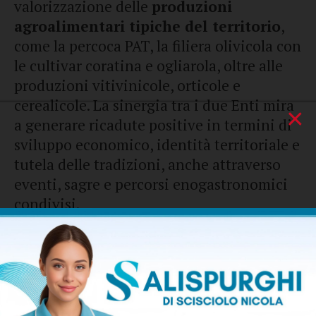
valorizzazione delle
produzioni
agroalimentari tipiche del territorio
,
come la percoca PAT, la filiera olivicola con
le cultivar coratina e ogliarola, oltre alle
produzioni vitivinicole, orticole e
cerealicole. La sinergia tra i due Enti mira
×
a generare ricadute positive in termini di
sviluppo economico, identità territoriale e
tutela delle tradizioni, anche attraverso
eventi, sagre e percorsi enogastronomici
condivisi.
In questo contesto si inserisce la terza
edizione del “
Primo Maggio di Loconia
”,
che prenderà il via dalle ore 11 e
proseguirà fino a tarda sera con un