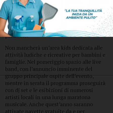
programma rivolto a tutte le fasce d’età.
Previsti artisti, animazione, stand
enogastronomici, aree espositive e attività
sportive, con sessioni di fitness curate da
personal trainer, arti marziali, calcio e
pallavolo.
Non mancherà un’area kids dedicata alle
attività ludiche e ricreative per bambini e
famiglie. Nel pomeriggio spazio alle live
band, con l’annuncio imminente del
gruppo principale ospite dell’evento,
mentre in serata il programma proseguirà
con dj set e le esibizioni di numerosi
artisti locali in una lunga maratona
musicale. Anche quest’anno saranno
attivate navette gratuite da e per