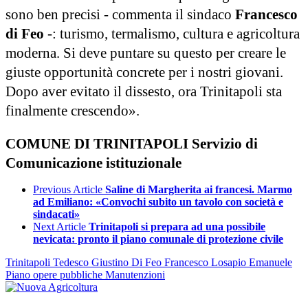
sono ben precisi - commenta il sindaco
Francesco
di Feo
-: turismo, termalismo, cultura e agricoltura
moderna. Si deve puntare su questo per creare le
giuste opportunità concrete per i nostri giovani.
Dopo aver evitato il dissesto, ora Trinitapoli sta
finalmente crescendo».
COMUNE DI TRINITAPOLI
Servizio di
Comunicazione istituzionale
Previous Article
Saline di Margherita ai francesi. Marmo
ad Emiliano: «Convochi subito un tavolo con società e
sindacati»
Next Article
Trinitapoli si prepara ad una possibile
nevicata: pronto il piano comunale di protezione civile
Trinitapoli
Tedesco Giustino
Di Feo Francesco
Losapio Emanuele
Piano opere pubbliche
Manutenzioni