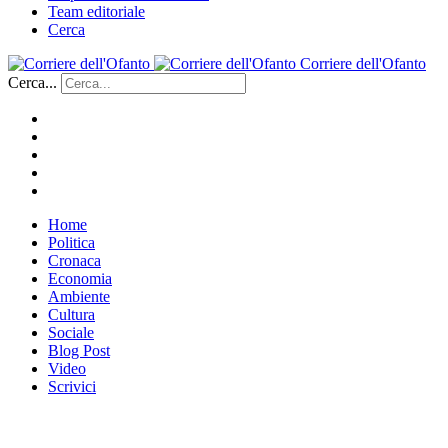
Team editoriale
Cerca
Corriere dell'Ofanto
Cerca...
Home
Politica
Cronaca
Economia
Ambiente
Cultura
Sociale
Blog Post
Video
Scrivici
___________