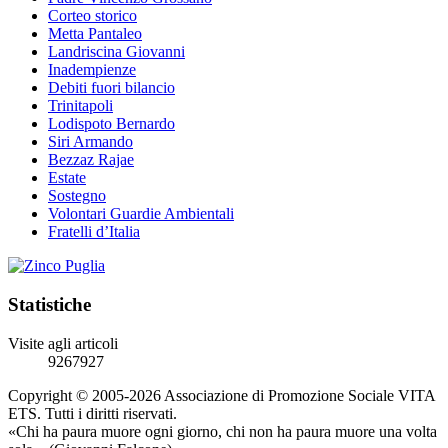
Corteo storico
Metta Pantaleo
Landriscina Giovanni
Inadempienze
Debiti fuori bilancio
Trinitapoli
Lodispoto Bernardo
Siri Armando
Bezzaz Rajae
Estate
Sostegno
Volontari Guardie Ambientali
Fratelli d’Italia
Statistiche
Visite agli articoli
9267927
Copyright © 2005-2026 Associazione di Promozione Sociale VITA
ETS. Tutti i diritti riservati.
«Chi ha paura muore ogni giorno, chi non ha paura muore una volta