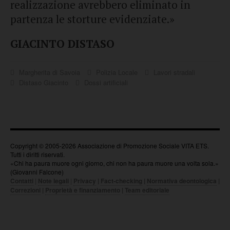
realizzazione avrebbero eliminato in
partenza le storture evidenziate.»
GIACINTO DISTASO
Margherita di Savoia
Polizia Locale
Lavori stradali
Distaso Giacinto
Dossi artificiali
Copyright © 2005-2026 Associazione di Promozione Sociale VITA ETS.
Tutti i diritti riservati.
«Chi ha paura muore ogni giorno, chi non ha paura muore una volta sola.»
(Giovanni Falcone)
Contatti
|
Note legali
|
Privacy
|
Fact-checking
|
Normativa deontologica
|
Correzioni
|
Proprietà e finanziamento
|
Team editoriale