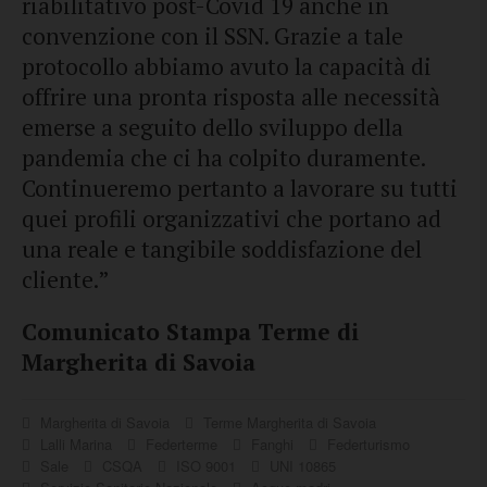
riabilitativo post-Covid 19 anche in
convenzione con il SSN. Grazie a tale
protocollo abbiamo avuto la capacità di
offrire una pronta risposta alle necessità
emerse a seguito dello sviluppo della
pandemia che ci ha colpito duramente.
Continueremo pertanto a lavorare su tutti
quei profili organizzativi che portano ad
una reale e tangibile soddisfazione del
cliente.”
Comunicato Stampa Terme di
Margherita di Savoia
Margherita di Savoia
Terme Margherita di Savoia
Lalli Marina
Federterme
Fanghi
Federturismo
Sale
CSQA
ISO 9001
UNI 10865