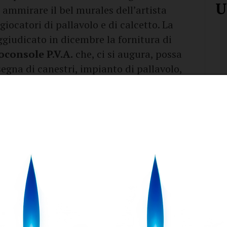
U
 ammirare il bel murales dell’artista
giocatori di pallavolo e di calcetto. La
giudicato in dicembre la fornitura di
oconsole P.V.A.
che, ci si augura, possa
egna di canestri, impianto di pallavolo,
mpi di gioco e arredi per gli spogliatoi.
to, ormai obsoleti e trascurati, saranno
commissione straordinaria ha approvato un
architetto
Salvatore Marcello Di Pace
al
per l’assegnazione dei lavori.
determina gestionale della commissione
novembre 2022) per l’affidamento in
portivi: Palazzetto dello Sport “Sandro
via Reggio Calabria e Campo di calcio a 5