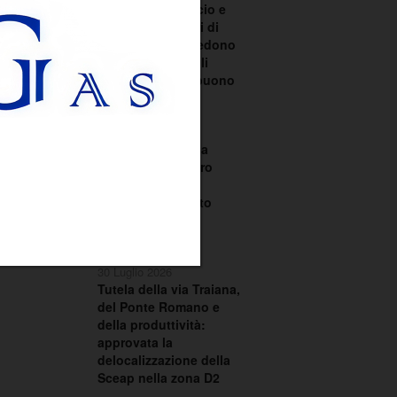
scontro su bilancio e
TARI. I consiglieri di
centrodestra chiedono
le dimissioni degli
assessori Santobuono
e Piazzolla
30 Luglio 2026
La Regione Puglia
chiede al Ministero
dell’Ambiente il
commissariamento
dell’ex discarica
CO.BE.MA.
30 Luglio 2026
Tutela della via Traiana,
del Ponte Romano e
della produttività:
approvata la
delocalizzazione della
Sceap nella zona D2