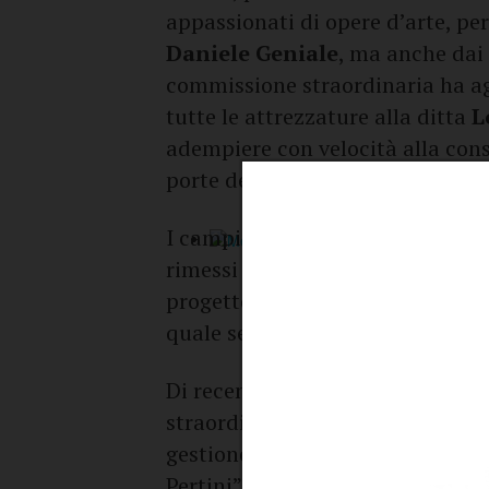
appassionati di opere d’arte, per
Daniele Geniale
, ma anche dai 
commissione straordinaria ha ag
tutte le attrezzature alla ditta
L
adempiere con velocità alla cons
porte del calcetto, tracciatura ca
I campi da tennis di via Lazzaret
rimessi a nuovo. In ottobre la 
progetto esecutivo redatto dall’
quale seguirà la gara di appalto 
Di recente c’è stata anche una 
straordinaria (la n. 757 del 25 
gestione dei seguenti impianti s
Pertini”, Campo di calcio a 5 di 