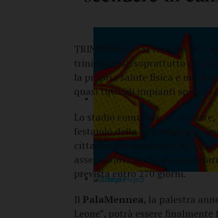
TRINITAPOLI - Si ricomincia a spe
trinitapolesi, soprattutto per i p
la propria salute fisica e mental
quasi tutti gli impianti sportivi 
Lo stadio comunale di via Mare, 
festaiolo della sua inaugurazion
cittadini ora sanno che il campo
assegnataria dei lavori necessari
prevista entro 270 giorni.
Il
PalaMennea
, la palestra ann
Leone”, potrà essere finalmente 