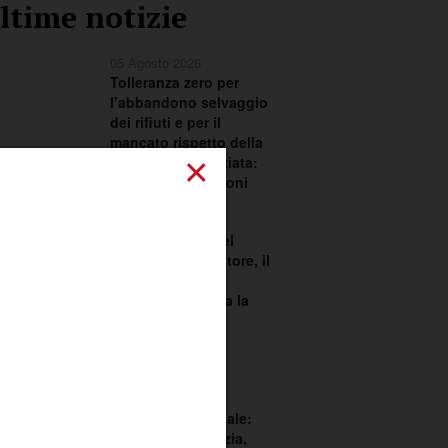
ltime notizie
05 Agosto 2026
Tolleranza zero per
l’abbandono selvaggio
dei rifiuti e per il
mancato rispetto della
×
raccolta differenziata:
scattano le sanzioni
02 Agosto 2026
Festa in onore del
Santissimo Salvatore, il
Comitato Feste
Patronali richiama la
città ad una
responsabilità
condivisa
02 Agosto 2026
Consiglio comunale:
dialogo sull’edilizia,