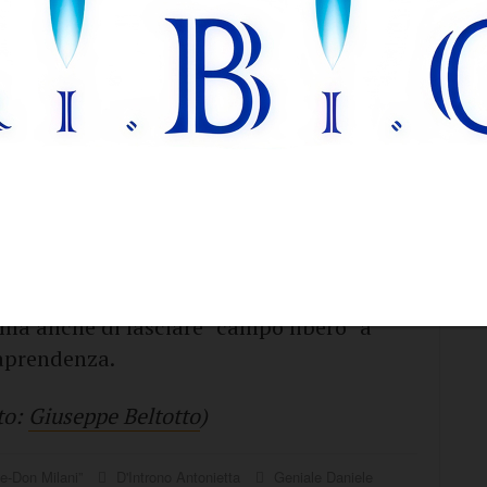
 gestione diretta delle su citate strutture
tati pubblicati due nuovi Avvisi pubblici
tione diretta dei due campi di calcio a 5
are (
www.comune.trinitapoli.bt.it
)
 che è arrivato il tempo per i cittadini
ma anche di lasciare “campo libero” a
raprendenza.
to:
Giuseppe Beltotto
)
ne-Don Milani”
D'Introno Antonietta
Geniale Daniele