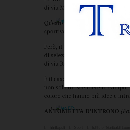
di via Mare “Io gioco legale”.
Questo avviso, promulgato per la
sportive, è andato deserto.
Però, il 17 gennaio scorso sono s
di selezione per assegnare la ges
di via Reggio Calabria e di via M
È il caso di dire metaforicamente
non solo di “scendere in campo” 
coloro che hanno più idee e int
ANTONIETTA D’INTRONO
(Fo
Trinitapoli
Sport
Istituto “Garibaldi-Leo