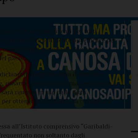
rare che lo sport diventi per tutti i
iù giovani, il ricostituente più efficace per
e dopo il lungo periodo di chiusura di
del paese.
dichiarato inagibile dopo il
tam tam
e, rimarrà ancora chiuso ma, perlomeno, i
 sarà rimesso in uso dalla ditta
 per ottenerne l’agibilità. La consegna è
essa all’Istituto comprensivo “Garibaldi-
frequentato non soltanto dagli