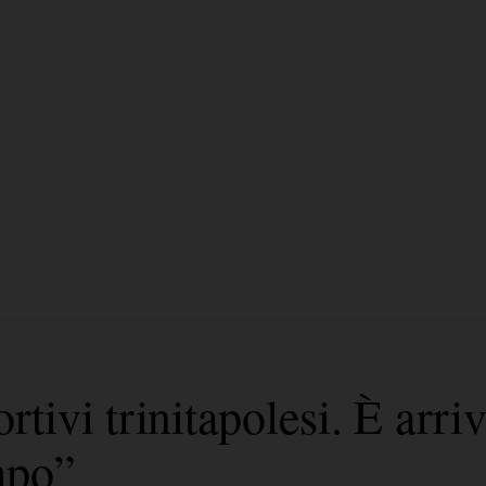
rtivi trinitapolesi. È arri
mpo”