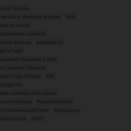
 Lecce Gianluca
nda Città di Margherita di Savoia
CILA
linari nel mondo
sta Santissimo Salvatore
dispoto Bernardo
Inadempienze
gione Puglia
ocura della Repubblica di Trani
ns. Leonardo D’Ascenzo
mitato Feste Patronali
ERP
lcangio Vito
silica Cattedrale di San Sabino
ione Universitaria
Piazzolla Salvatore
ria Santissima della Fonte
Rottamazione
localizzazione
IRPEF