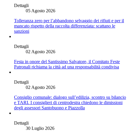
Dettagli
05 Agosto 2026
Tolleranza zero per l’abbandono selvaggio dei rifiuti e per il
mancato rispetto della raccolta differenziata: scattano le
sanzioni
Dettagli
02 Agosto 2026
Festa in onore del Santissimo Salvatore, il Comitato Feste
Patronali richiama la città ad una responsabilità condivisa
Dettagli
02 Agosto 2026
Consiglio comunale: dialogo sull’edilizia, scontro su bilancio
e TARI. I consiglieri di centrodestra chiedono le dimissioni
degli assessori Santobuono e Piazzolla
Dettagli
30 Luglio 2026