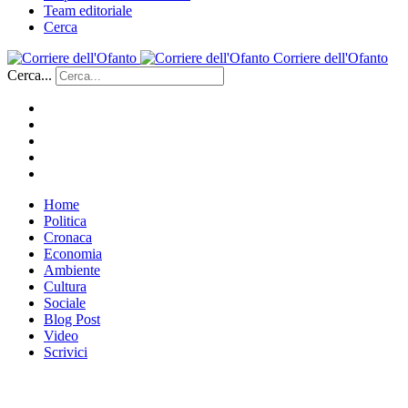
Team editoriale
Cerca
Corriere dell'Ofanto
Cerca...
Home
Politica
Cronaca
Economia
Ambiente
Cultura
Sociale
Blog Post
Video
Scrivici
___________