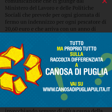
×
comunicazione che ci giunge dal
Ministero del Lavoro e delle Politiche
Sociali che prevede per ogni giornata di
fermo un indennizzo per ogni pescatore di
20,60 euro e che arriva con un anno di
attesa perché si riferisce al fermo del
2022”, denuncia
Gaetano Riglietti
,
segretario generale
Flai Cgil BAT
.
“Perché non si dota anche questo settore
di un ammortizzatore sociale strutturato,
che riconosca ai lavoratori della pesca
un’adeguata indennità giornaliera giusta
e dignitosa? Potrebbe essere un modo
anche per agevolare il ricambio
generazionale in un settore che sta
invecchiando sempre di più a causa della