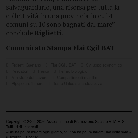
salvaguardarlo, una risorsa per tutta la
collettività in una provincia in cui 4
comuni su 10 sono bagnati dal mare”,
conclude
Riglietti
.
Comunicato Stampa Flai Cgil BAT
Riglietti Gaetano
Flai CGIL BAT
Sviluppo economico
Pescatori
Pesca
Fermo biologico
Ministero del Lavoro
Compartimenti marittimi
Ripopolare il mare
Testo Unico sulla sicurezza
Copyright © 2005-2026 Associazione di Promozione Sociale VITA ETS.
Tutti i diritti riservati.
«Chi ha paura muore ogni giorno, chi non ha paura muore una volta sola.»
(Giovanni Falcone)