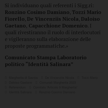
Si individuano quali referenti i Sigg.ri:
Ronzino Cosimo Damiano
,
Tozzi Mario
Fiorello
,
De Vincenziis Nicola
,
Daloiso
Gaetano
,
C
apacchione Domenico
. I
quali rivestiranno il ruolo di interlocutori
e vigileranno sulla elaborazione delle
proposte programmatiche.»
Comunicato Stampa Laboratorio
politico “Identità Salinara”
Margherita di Savoia
De Vincenziis Nicola
Tozzi Mario
Daloiso Gaetano
Comunali Margherita 2023
Referendum
Comitato “Articolo 9 Margherita”
Identità Salinara
Ronzino Cosimo Damiano