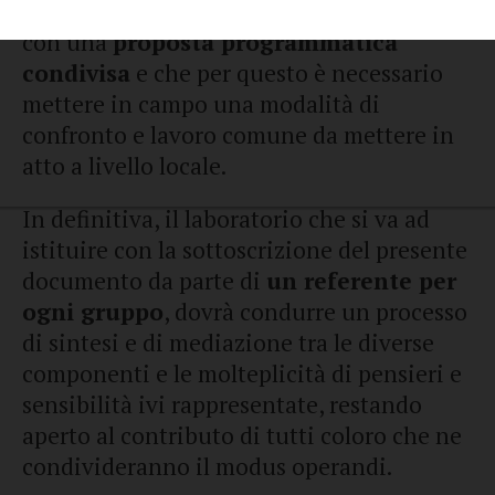
un
programma elaborato dai cittadini
e
con una
proposta programmatica
condivisa
e che per questo è necessario
mettere in campo una modalità di
confronto e lavoro comune da mettere in
atto a livello locale.
In definitiva, il laboratorio che si va ad
istituire con la sottoscrizione del presente
documento da parte di
un referente per
ogni gruppo
, dovrà condurre un processo
di sintesi e di mediazione tra le diverse
componenti e le molteplicità di pensieri e
sensibilità ivi rappresentate, restando
aperto al contributo di tutti coloro che ne
condivideranno il modus operandi.