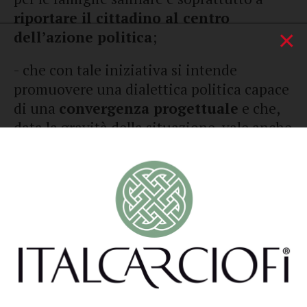
riportare il cittadino al centro
×
dell’azione politica
;
- che con tale iniziativa si intende
promuovere una dialettica politica capace
di una
convergenza progettuale
e che,
data la gravità della situazione, vale anche
ad evitare una sterile contrapposizione
frontale fra i vari schieramenti che
esporrebbe il paese e gli elettori ad una
scelta poco consapevole oltre ad
accrescere la sfiducia dei cittadini nei
confronti della politica;
- che saremo presenti alle prossime
elezioni amministrative del 2023
con