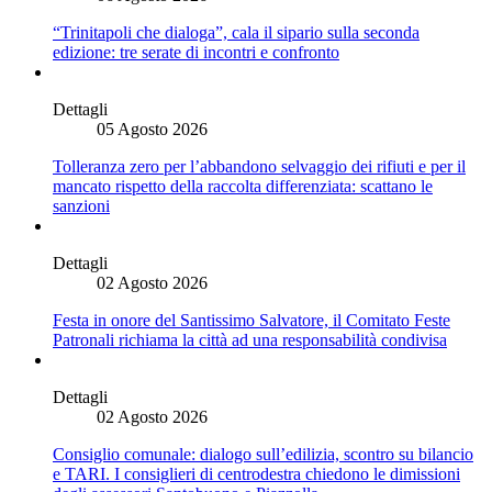
“Trinitapoli che dialoga”, cala il sipario sulla seconda
edizione: tre serate di incontri e confronto
Dettagli
05 Agosto 2026
Tolleranza zero per l’abbandono selvaggio dei rifiuti e per il
mancato rispetto della raccolta differenziata: scattano le
sanzioni
Dettagli
02 Agosto 2026
Festa in onore del Santissimo Salvatore, il Comitato Feste
Patronali richiama la città ad una responsabilità condivisa
Dettagli
02 Agosto 2026
Consiglio comunale: dialogo sull’edilizia, scontro su bilancio
e TARI. I consiglieri di centrodestra chiedono le dimissioni