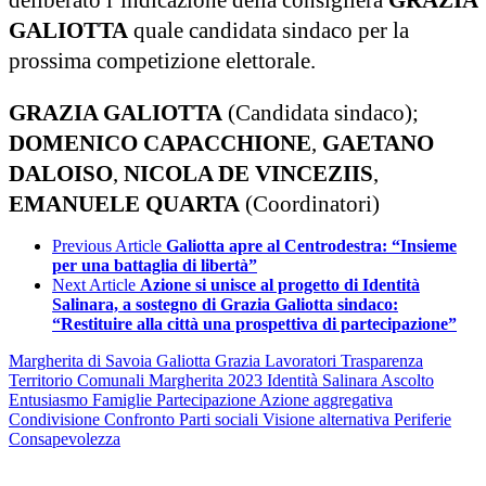
GALIOTTA
quale candidata sindaco per la
prossima competizione elettorale.
GRAZIA GALIOTTA
(Candidata sindaco);
DOMENICO CAPACCHIONE
,
GAETANO
DALOISO
,
NICOLA DE VINCEZIIS
,
EMANUELE QUARTA
(Coordinatori)
Previous Article
Galiotta apre al Centrodestra: “Insieme
per una battaglia di libertà”
Next Article
Azione si unisce al progetto di Identità
Salinara, a sostegno di Grazia Galiotta sindaco:
“Restituire alla città una prospettiva di partecipazione”
Margherita di Savoia
Galiotta Grazia
Lavoratori
Trasparenza
Territorio
Comunali Margherita 2023
Identità Salinara
Ascolto
Entusiasmo
Famiglie
Partecipazione
Azione aggregativa
Condivisione
Confronto
Parti sociali
Visione alternativa
Periferie
Consapevolezza