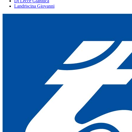
Di Lecce Gianluca
Landriscina Giovanni