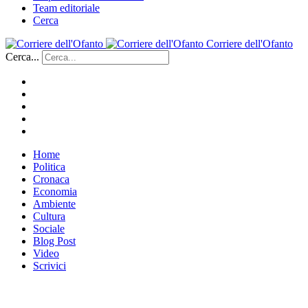
Team editoriale
Cerca
Corriere dell'Ofanto
Cerca...
Home
Politica
Cronaca
Economia
Ambiente
Cultura
Sociale
Blog Post
Video
Scrivici
___________