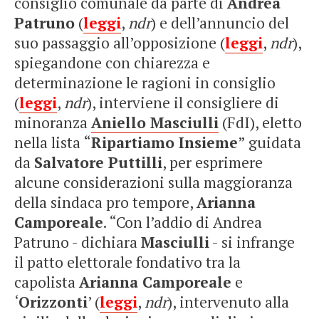
consiglio comunale da parte di
Andrea
Patruno
(
leggi
,
ndr
) e dell’annuncio del
suo passaggio all’opposizione (
leggi
,
ndr
),
spiegandone con chiarezza e
determinazione le ragioni in consiglio
(
leggi
,
ndr
), interviene il consigliere di
minoranza
Aniello Masciulli
(FdI), eletto
nella lista “
Ripartiamo Insieme
” guidata
da
Salvatore Puttilli
, per esprimere
alcune considerazioni sulla maggioranza
della sindaca pro tempore,
Arianna
Camporeale
. “Con l’addio di Andrea
Patruno - dichiara
Masciulli
- si infrange
il patto elettorale fondativo tra la
capolista
Arianna Camporeale
e
‘
Orizzonti
’ (
leggi
,
ndr
), intervenuto alla