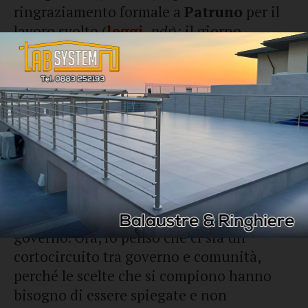
ringraziamento formale a
Patruno
per il
lavoro svolto (
leggi
,
ndr
); il giorno
successivo, per aver dato le dimissioni
(
leggi
,
ndr
).
«Le dimissioni - ha spiegato
Andrea
Patruno
- avevano uno scopo: lanciare un
segnale d’allarme all’indirizzo di chi
governa, perché l’azione amministrativa è
fatta di atti pubblici e questi devono
essere condivisi. Se manca la condivisione,
manca il presupposto che presiede il
governo. Ora, io penso che ci sia un
cortocircuito tra governo e comunità,
perché le scelte che si compiono hanno
bisogno di essere spiegate e non