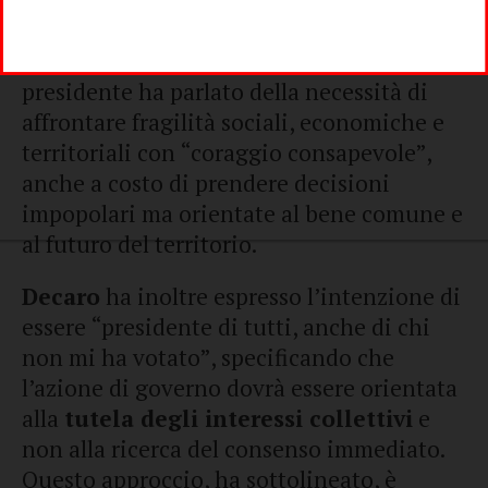
dedizione e concretezza
, sottolineando
che “tutti i miei giorni, nei prossimi
cinque anni, saranno dei pugliesi”. Il neo
presidente ha parlato della necessità di
affrontare fragilità sociali, economiche e
territoriali con “coraggio consapevole”,
anche a costo di prendere decisioni
impopolari ma orientate al bene comune e
al futuro del territorio.
Decaro
ha inoltre espresso l’intenzione di
essere “presidente di tutti, anche di chi
non mi ha votato”, specificando che
l’azione di governo dovrà essere orientata
alla
tutela degli interessi collettivi
e
non alla ricerca del consenso immediato.
Questo approccio, ha sottolineato, è