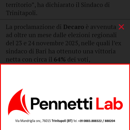
territorio”, ha dichiarato il Sindaco di
Trinitapoli.
×
La proclamazione di
Decaro
è avvenuta
ad oltre un mese dalle elezioni regionali
del 23 e 24 novembre 2025, nelle quali l’ex
sindaco di Bari ha ottenuto una vittoria
netta con circa il
64%
dei voti,
consolidando la leadership del
centrosinistra in Puglia e succedendo a
Michele Emiliano
alla guida dell’ente
regionale.
Nel suo discorso di insediamento,
Decaro
ha ribadito l’impegno a
servire la
comunità pugliese con responsabilità,