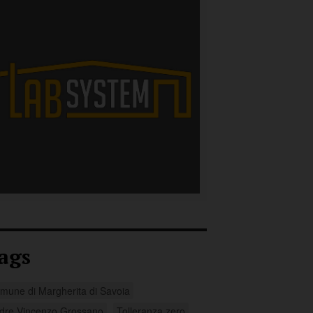
ags
mune di Margherita di Savoia
dre Vincenzo Grossano
Tolleranza zero