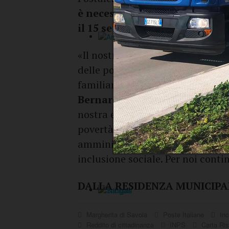
è necessario effettuare un p
il 15 settembre 2023
.
«Il nostro Comune, tramite i Serv
delle politiche agricole l’access
familiari in difficoltà - dichiara
Bernardo Lodispoto
- e quest
nostra e dell’assessore
Grazia 
povertà: nessuno deve essere lasc
amministrazione comunale è in p
inclusione sociale. Per noi contin
DALLA RESIDENZA MUNICIPA
Margherita di Savoia
Poste Italiane
Inc
Reddito di cittadinanza
INPS
Carta Ri