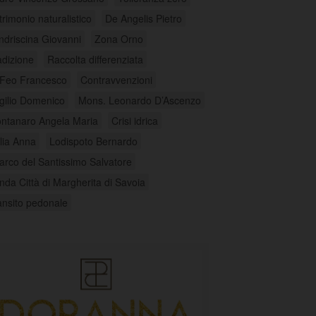
trimonio naturalistico
De Angelis Pietro
ndriscina Giovanni
Zona Orno
adizione
Raccolta differenziata
 Feo Francesco
Contravvenzioni
rgilio Domenico
Mons. Leonardo D’Ascenzo
ntanaro Angela Maria
Crisi idrica
lia Anna
Lodispoto Bernardo
arco del Santissimo Salvatore
nda Città di Margherita di Savoia
ansito pedonale