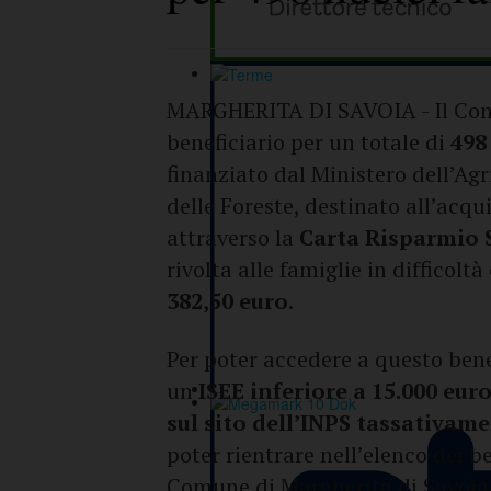
MARGHERITA DI SAVOIA - Il Comu
beneficiario per un totale di
498
finanziato dal Ministero dell’Agr
delle Foreste, destinato all’acqu
attraverso la
Carta Risparmio 
rivolta alle famiglie in difficol
382,50 euro
.
Per poter accedere a questo benef
un
ISEE inferiore a 15.000 eur
sul sito dell’INPS tassativa
poter rientrare nell’elenco dei be
Comune di Margherita di Savoia