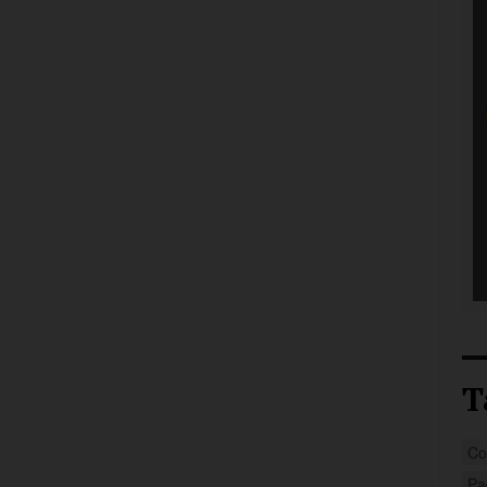
T
Co
Pa