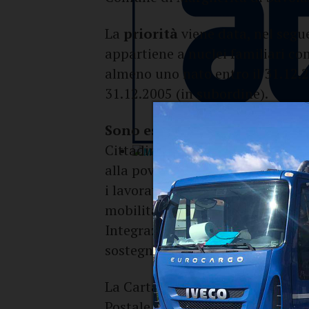
La
priorità
viene data, nel segue
appartiene a nuclei familiari c
almeno uno nato entro il 31.12.2
31.12.2005 (in subordine).
Sono esclusi
dall’erogazione del
Cittadinanza, di Assegno di incl
alla povertà, indennità Naspi, 
i lavoratori con rapporto di col
mobilità, fondi di solidarietà pe
Integrazione Guadagni o altre fo
sostegno erogate dallo Stato in 
La Carta Solidale dovrà essere rit
Postale. È importante sapere ch