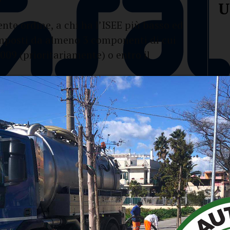
U
nte ordine, a chi ha l’ISEE più basso ed
omposti da almeno 3 componenti di cui
009 (prioritariamente) o entro il
 bonus spesa i percettori di Reddito di
usione o qualsiasi altra forma di sostegno
DIS-COLL (indennità di disoccupazione per
laborazione coordinata e continuativa) o di
r l’integrazione del reddito, Cassa
rme di integrazione salariale o di
caso di disoccupazione involontaria.
irata dai beneficiari presso l’Ufficio
e
per evitare la decadenza del beneficio