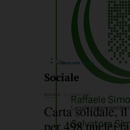
Sociale
01 Giugno 2023
SOCIALE
Carta solidale, 
per 498 nuclei fa