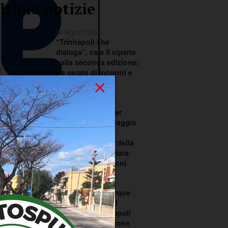
ltime notizie
06 Agosto 2026
“Trinitapoli che
dialoga”, cala il sipario
sulla seconda edizione:
tre serate di incontri e
×
confronto
05 Agosto 2026
Tolleranza zero per
l’abbandono selvaggio
dei rifiuti e per il
mancato rispetto della
raccolta differenziata:
scattano le sanzioni
05 Agosto 2026
Riutilizzo delle acque
reflue depurate: il
Comune di Trinitapoli
sollecita l’attivazione