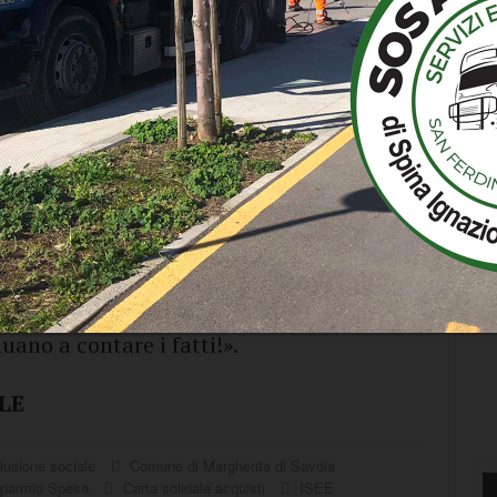
rimo pagamento tramite la Carta entro
izi Sociali, ha ottenuto dal Ministero
o a questa forma di sostegno per 498 nuclei
 il Sindaco di Margherita di Savoia avv.
o conferma la grande attenzione da parte
Damato
alle forme di contrasto alla
iato indietro e la nostra
rima linea per favorire i meccanismi di
uano a contare i fatti!».
LE
lusione sociale
Comune di Margherita di Savoia
sparmio Spesa
Carta solidale acquisti
ISEE