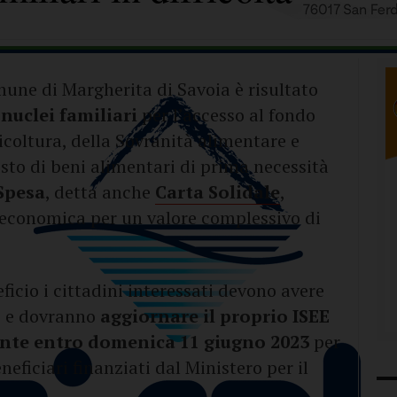
ne di Margherita di Savoia è risultato
 nuclei familiari
per l’accesso al fondo
icoltura, della Sovranità alimentare e
isto di beni alimentari di prima necessità
Spesa
, detta anche
Carta Solidale
,
tà economica per un valore complessivo di
icio i cittadini interessati devono avere
o
e dovranno
aggiornare il proprio ISEE
mente entro domenica 11 giugno 2023
per
neficiari finanziati dal Ministero per il
.