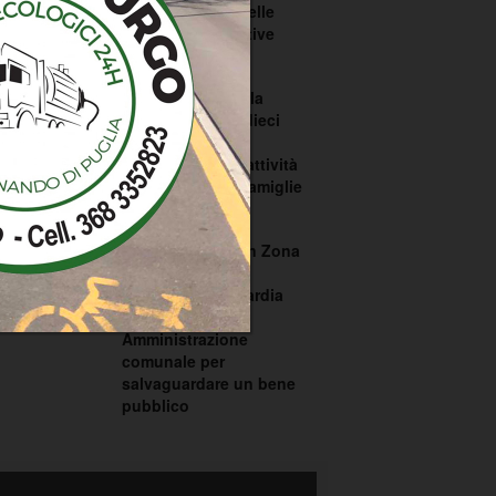
dell’impianto e delle
procedure operative
04 Agosto 2026
Trinitapoli, parte la
colonia marina: dieci
giorni tra
socializzazione, attività
e sostegno alle famiglie
03 Agosto 2026
Area demaniale in Zona
Orno, intervento
congiunto di Guardia
Costiera e
Amministrazione
comunale per
salvaguardare un bene
pubblico