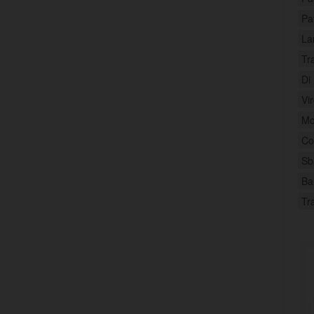
Pa
La
Tr
Di
Vi
Mo
Co
Sb
Ba
Tr