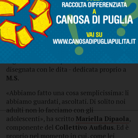
La comunità adulta ha scelto di non
rispondere con il giudizio, ma con
l’ascolto
. Ha proposto ai ragazzi di
trasformare quel gesto in qualcosa di
nuovo. E loro hanno risposto con
generosità: pennelli alla mano, hanno
ridato vita al muro, lasciando però un
segno simbolico e potente - una “M”
disegnata con le dita - dedicata proprio a
M.S.
«Abbiamo fatto una cosa semplicissima: li
abbiamo guardati, ascoltati. Di solito noi
adulti non lo facciamo con gli
adolescenti», ha scritto
Mariella Dipaola
,
componente del
Collettivo Aufidus
. Ed è
proprio nel momento in cui, come lei