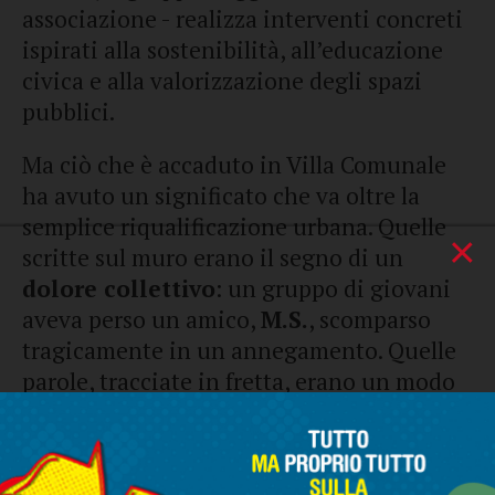
associazione - realizza interventi concreti
ispirati alla sostenibilità, all’educazione
civica e alla valorizzazione degli spazi
pubblici.
Ma ciò che è accaduto in Villa Comunale
ha avuto un significato che va oltre la
semplice riqualificazione urbana. Quelle
×
scritte sul muro erano il segno di un
dolore collettivo
: un gruppo di giovani
aveva perso un amico,
M.S.
, scomparso
tragicamente in un annegamento. Quelle
parole, tracciate in fretta, erano un modo
per
chiedere aiuto
, per non lasciare che il
silenzio ricoprisse un vuoto così grande.