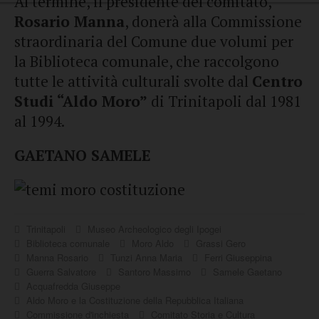
Al termine, il presidente del comitato,
Rosario Manna
, donerà alla Commissione
straordinaria del Comune due volumi per
la Biblioteca comunale, che raccolgono
tutte le attività culturali svolte dal
Centro
Studi “Aldo Moro”
di Trinitapoli dal 1981
al 1994.
GAETANO SAMELE
Trinitapoli
Museo Archeologico degli Ipogei
Biblioteca comunale
Moro Aldo
Grassi Gero
Manna Rosario
Tunzi Anna Maria
Ferri Giuseppina
Guerra Salvatore
Santoro Massimo
Samele Gaetano
Acquafredda Giuseppe
Aldo Moro e la Costituzione della Repubblica Italiana
Commissione d'inchiesta
Comitato Storia e Cultura