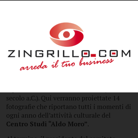
(
Giuseppina Ferri
,
Salvatore Guerra
,
Massimo Santoro
), nonché il presidente
del Rotary Club Valle dell’Ofanto,
Giacomo
Triglione
. Modera l’incontro
Giuseppe
Acquafredda
, del Comitato Storia e
Cultura.
Successivamente, sarà inaugurata la
mostra fotografica nel
Museo
Archeologico degli Ipogei
, che ospita
reperti dell’Età del Bronzo Medio (XV
secolo a.C.). Qui verranno proiettate 14
fotografie che riportano tutti i momenti di
ogni anno dell’attività culturale del
Centro Studi “Aldo Moro”
.