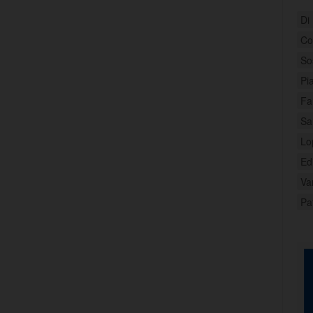
Di
Con
So
Pi
Fa
Sa
Lo
Ed
Var
Pa