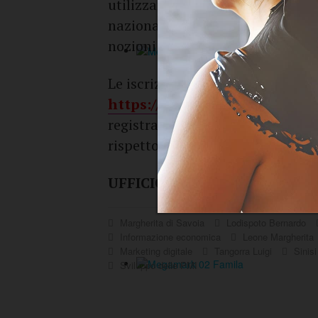
utilizzare al meglio le risorse d
nazionali e comunitari, gli strum
nozioni utili per concretizzare i
Le iscrizioni vanno effettuate
on
https://clicqui.net/2PhNb
e co
registrazione è necessaria anche 
rispetto alle esigenze dei partec
UFFICIO COMUNICAZIONE ST
Margherita di Savoia
Lodispoto Bernardo
Informazione economica
Leone Margherita
Marketing digitale
Tangorra Luigi
Sinisi
Sviluppo delle PMI