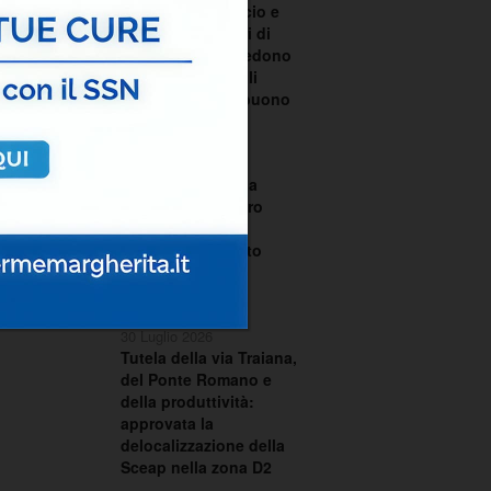
scontro su bilancio e
TARI. I consiglieri di
centrodestra chiedono
le dimissioni degli
assessori Santobuono
e Piazzolla
30 Luglio 2026
La Regione Puglia
chiede al Ministero
dell’Ambiente il
commissariamento
dell’ex discarica
CO.BE.MA.
30 Luglio 2026
Tutela della via Traiana,
del Ponte Romano e
della produttività:
approvata la
delocalizzazione della
Sceap nella zona D2