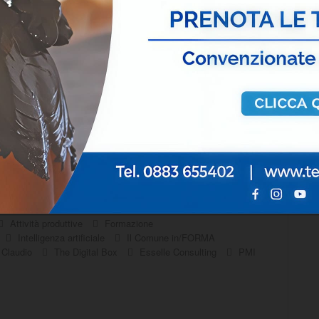
isponibili come i finanziamenti regionali,
enti tecnologici più avanzati e tutte le
dee di successo».
 line
collegandosi al link
mpilando l’apposito format: la
al fine di fornire risposte più specifiche
ipanti.
AFF DEL SINDACO
Attività produttive
Formazione
Intelligenza artificiale
Il Comune in/FORMA
 Claudio
The Digital Box
Esselle Consulting
PMI