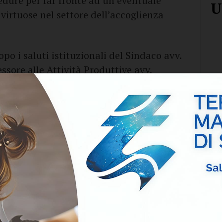
cedure per far fronte ad un eventuale
U
virtuose nel settore dell’accoglienza
po i saluti istituzionali del Sindaco avv.
essore alle Attività Produttive avv.
e attesi interventi da parte dei relatori
Box
sul tema “Sviluppo delle PMI con
io Sinisi
di
Esselle Consulting
che parlerà
tale e AI per lo sviluppo delle PMI”.
tte le attività produttive di Margherita di
spoto
- e scaturisce dalla volontà da
ione comunale di proporre un percorso
le fornire un indispensabile supporto a
 commerciante all’imprenditore, per