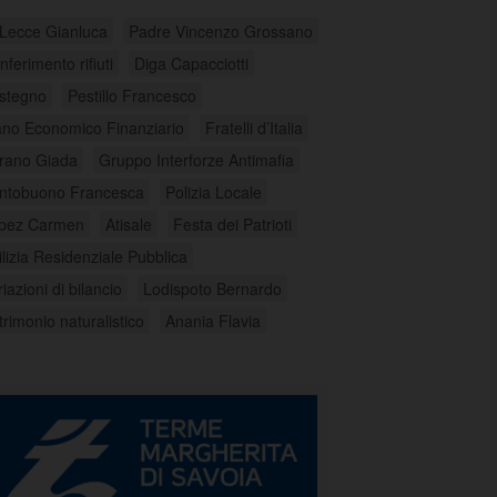
 Lecce Gianluca
Padre Vincenzo Grossano
ferimento rifiuti
Diga Capacciotti
stegno
Pestillo Francesco
ano Economico Finanziario
Fratelli d’Italia
rano Giada
Gruppo Interforze Antimafia
ntobuono Francesca
Polizia Locale
pez Carmen
Atisale
Festa dei Patrioti
ilizia Residenziale Pubblica
iazioni di bilancio
Lodispoto Bernardo
trimonio naturalistico
Anania Flavia