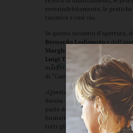
ricerca di finanziamenti, le pro
sovraindebitamento, le pratiche 
turistica e così via.
In questo incontro d’apertura, do
Bernardo Lodispoto
e dell’ass
Margherita Leone
ci saranno du
Luigi Tangorra
di
The Digital 
marketing digitale e AI” e
Claud
di “Casi pratici di marketing digi
«Questa iniziativa si rivolge a tu
Savoia - dichiara il sindaco
Lodi
parte della nostra amministraz
formativo ed informativo col qua
tutti gli operatori, dal piccolo