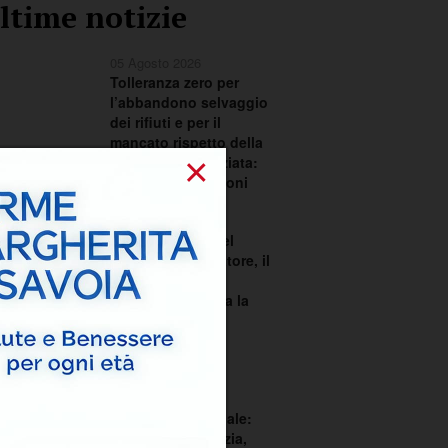
ltime notizie
05 Agosto 2026
Tolleranza zero per
l’abbandono selvaggio
dei rifiuti e per il
mancato rispetto della
×
raccolta differenziata:
scattano le sanzioni
02 Agosto 2026
Festa in onore del
Santissimo Salvatore, il
Comitato Feste
Patronali richiama la
città ad una
responsabilità
condivisa
02 Agosto 2026
Consiglio comunale:
dialogo sull’edilizia,