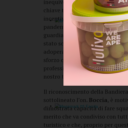
inequivocabile la bellezza del no
chiave turistica soprattutto in
incentivi per rilanciare un setto
pandemia. L’estate ormai alle po
guardia, non dobbiamo dimentica
stato sconfitto definitivamente. 
adoperando per garantire la mass
sforzo che va evidenziato e che 
professionalità di questa catego
nostro territorio».
Il riconoscimento della Bandier
sottolineato l’on.
Boccia
, è moti
dimostrata capacità di fare squa
merito che va condiviso con tutti 
turistico e che, proprio per que