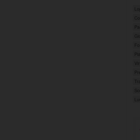
Lo
Con
Pa
Gi
Fo
Pi
Vi
Pr
Tr
Sc
Lu