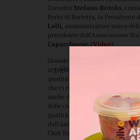
Corvetta
Stefano Rotolo
, coma
Porto di Barletta, la Presidente
Lalli
, amministratore unico dell
presidente dell’Associazione St
Capacchione
. (
Video
)
Grande soddisfazione traspare d
orgoglioso di poter affermare che,
qualità delle nostre acque marit
che ci riempie di orgoglio e che
anche dagli organi di stampa: la 
delle classifiche nazionali con il
qualità del nostro mare è stata 
dall’assegnazione delle tre Vele
Club Italia: ben vengano questi