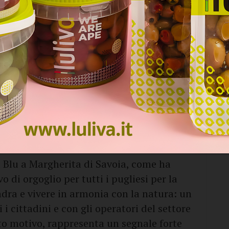
stro litorale e ne rilanciano l’immagine in
 un momento come questo in cui servono
re in sofferenza per le conseguenze della
rte non deve indurci ad abbassare la
re che il nemico invisibile non è ancora
I nostri operatori balneari si stanno
ima sicurezza per i turisti: è un ulteriore
sta a testimoniare la grandissima
ria di fondamentale importanza per il
a Blu a Margherita di Savoia, come ha
vo di orgoglio per tutti i pugliesi per la
dra e vivere in armonia con la natura: un
i cittadini e con gli operatori del settore
sto motivo, rappresenta un segnale forte