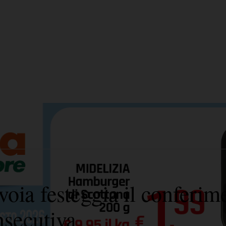
oia festeggia il conferim
nsecutiva