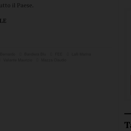
tto il Paese.
LE
 Bernardo
Bandiera Blu
FEE
Lalli Marina
Valiante Maurizio
Mazza Claudio
T