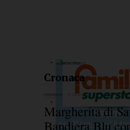
Cronaca
14 Giugno 2020
CRONACA
Margherita di Sav
Bandiera Blu co