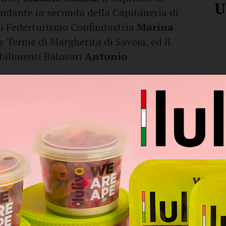
U
ndante in seconda della Capitaneria di
 di Federturismo Confindustria
Marina
e Terme di Margherita di Savoia, ed il
abilimenti Balneari
Antonio
alle parole del sindaco
Lodispoto
: «Sono
 in tutti e sette i punti di rilevamento, la
time è stata definita
eccellente
. Un dato
 è stato sottolineato con grande evidenza
Puglia è, al pari della Sardegna, al top
 99,7% di coste balneabili di eccellenza. La
confermata, proprio in questi giorni,
 Blu da parte di Legambiente e Touring
 riconoscimenti, che attestano in maniera