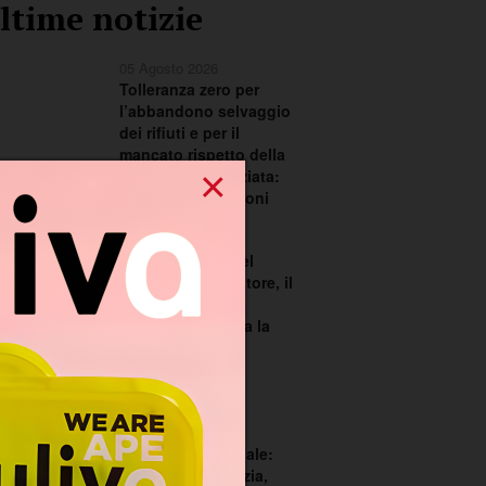
ltime notizie
05 Agosto 2026
Tolleranza zero per
l’abbandono selvaggio
dei rifiuti e per il
mancato rispetto della
×
raccolta differenziata:
scattano le sanzioni
02 Agosto 2026
Festa in onore del
Santissimo Salvatore, il
Comitato Feste
Patronali richiama la
città ad una
responsabilità
condivisa
02 Agosto 2026
Consiglio comunale:
dialogo sull’edilizia,