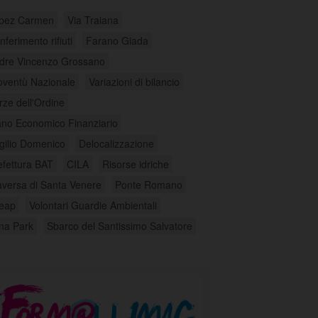
pez Carmen
Via Traiana
ferimento rifiuti
Farano Giada
dre Vincenzo Grossano
oventù Nazionale
Variazioni di bilancio
rze dell'Ordine
ano Economico Finanziario
rgilio Domenico
Delocalizzazione
efettura BAT
CILA
Risorse idriche
aversa di Santa Venere
Ponte Romano
eap
Volontari Guardie Ambientali
na Park
Sbarco del Santissimo Salvatore