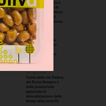
scontro su bilancio e
TARI. I consiglieri di
centrodestra chiedono
le dimissioni degli
assessori Santobuono
e Piazzolla
30 Luglio 2026
La Regione Puglia
chiede al Ministero
dell’Ambiente il
commissariamento
dell’ex discarica
CO.BE.MA.
30 Luglio 2026
Tutela della via Traiana,
del Ponte Romano e
della produttività:
approvata la
delocalizzazione della
Sceap nella zona D2