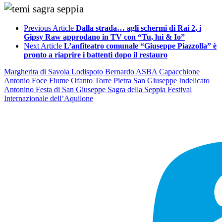
Previous Article
Dalla strada… agli schermi di Rai 2, i
Gipsy Raw approdano in TV con “Tu, lui & Io”
Next Article
L’anfiteatro comunale “Giuseppe Piazzolla” è
pronto a riaprire i battenti dopo il restauro
Margherita di Savoia
Lodispoto Bernardo
ASBA
Capacchione
Antonio
Foce Fiume Ofanto
Torre Pietra
San Giuseppe
Indelicato
Antonino
Festa di San Giuseppe
Sagra della Seppia
Festival
Internazionale dell’Aquilone