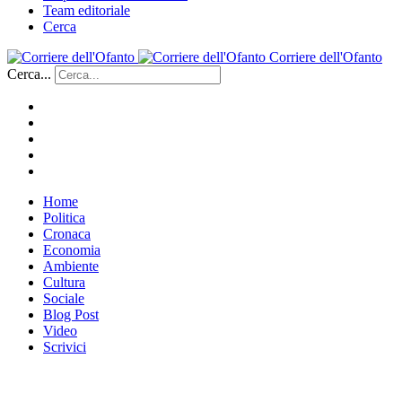
Team editoriale
Cerca
Corriere dell'Ofanto
Cerca...
Home
Politica
Cronaca
Economia
Ambiente
Cultura
Sociale
Blog Post
Video
Scrivici
___________