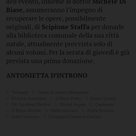
dell’evento, insieme al dottor
Michele Di
Biase
, assumeranno l’impegno di
recuperare le opere, possibilmente
originali, di
Scipione Staffa
per donarle
alla biblioteca comunale della sua città
natale, attualmente provvista solo di
alcuni volumi. Per la serata di giovedì è già
prevista una prima donazione.
ANTONIETTA D’INTRONO
Trinitapoli
Centro di Lettura Globeglotter
D'Introno Antonietta
di Biase Pietro
Russo Saverio
FAI Tavoliere Ofantino
Miccoli Angela
Capitanata
Di Biase Michele
Staffa Graziano
Staffa Scipione
Staffa Vincenzo
Frangipane Celestina Cautano