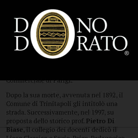
dell’epoca e i numerosi riconoscimenti
ricevuti. La città di Foggia gli conferì la
cittadinanza onoraria, mentre diverse
accademie lo nominarono socio onorario o
corrispondente, tra cui l’Accademia
Pontaniana di Napoli, l’Accademia
Economica Agraria dei Georgofili di
Firenze, l’Accademia dell’Agricoltura di
Verona e l’Accademia Nazionale Agricola e
Commerciale di Parigi.
Dopo la sua morte, avvenuta nel 1892, il
Comune di Trinitapoli gli intitolò una
strada. Successivamente, nel 1997, su
proposta dello storico prof.
Pietro Di
Biase
, il collegio dei docenti dedicò il