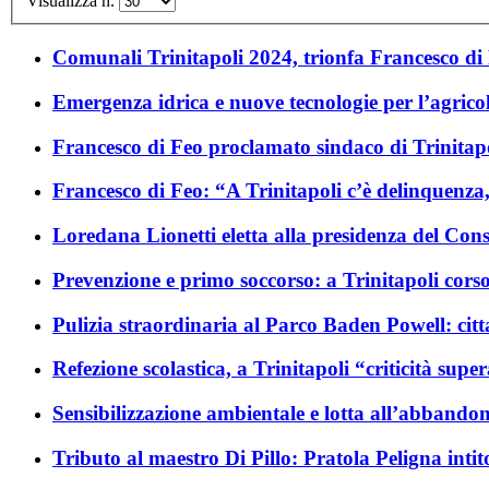
Visualizza n.
Comunali Trinitapoli 2024, trionfa Francesco di 
Emergenza idrica e nuove tecnologie per l’agricol
Francesco di Feo proclamato sindaco di Trinitapol
Francesco di Feo: “A Trinitapoli c’è delinquenza,
Loredana Lionetti eletta alla presidenza del Cons
Prevenzione e primo soccorso: a Trinitapoli corso 
Pulizia straordinaria al Parco Baden Powell: citta
Refezione scolastica, a Trinitapoli “criticità supe
Sensibilizzazione ambientale e lotta all’abbandono
Tributo al maestro Di Pillo: Pratola Peligna intito