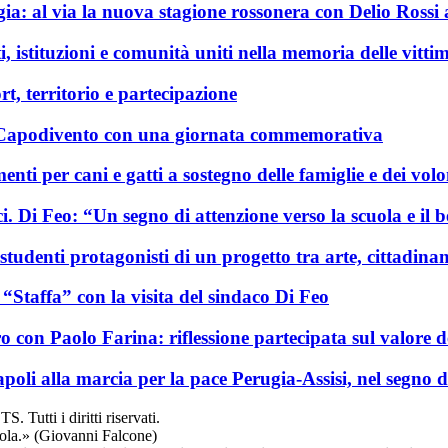
gia: al via la nuova stagione rossonera con Delio Rossi 
, istituzioni e comunità uniti nella memoria delle vittim
rt, territorio e partecipazione
e Capodivento con una giornata commemorativa
menti per cani e gatti a sostegno delle famiglie e dei volo
i. Di Feo: “Un segno di attenzione verso la scuola e il b
 studenti protagonisti di un progetto tra arte, cittadin
 “Staffa” con la visita del sindaco Di Feo
ro con Paolo Farina: riflessione partecipata sul valore d
tapoli alla marcia per la pace Perugia-Assisi, nel segno 
utti i diritti riservati.
ola.» (Giovanni Falcone)