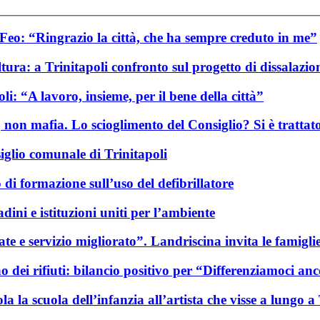
Feo: “Ringrazio la città, che ha sempre creduto in me”
tura: a Trinitapoli confronto sul progetto di dissalazio
i: “A lavoro, insieme, per il bene della città”
 non mafia. Lo scioglimento del Consiglio? Si è trattat
iglio comunale di Trinitapoli
di formazione sull’uso del defibrillatore
dini e istituzioni uniti per l’ambiente
rate e servizio migliorato”. Landriscina invita le famigli
 dei rifiuti: bilancio positivo per “Differenziamoci anc
la la scuola dell’infanzia all’artista che visse a lungo a