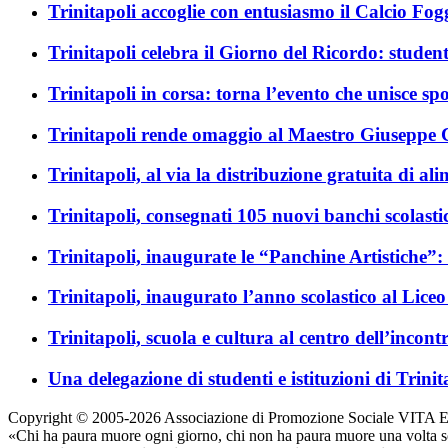
Trinitapoli accoglie con entusiasmo il Calcio Fog
Trinitapoli celebra il Giorno del Ricordo: studenti
Trinitapoli in corsa: torna l’evento che unisce spo
Trinitapoli rende omaggio al Maestro Giusepp
Trinitapoli, al via la distribuzione gratuita di ali
Trinitapoli, consegnati 105 nuovi banchi scolastic
Trinitapoli, inaugurate le “Panchine Artistiche”:
Trinitapoli, inaugurato l’anno scolastico al Liceo
Trinitapoli, scuola e cultura al centro dell’incont
Una delegazione di studenti e istituzioni di Trini
Copyright © 2005-2026 Associazione di Promozione Sociale VITA ETS. T
«Chi ha paura muore ogni giorno, chi non ha paura muore una volta s