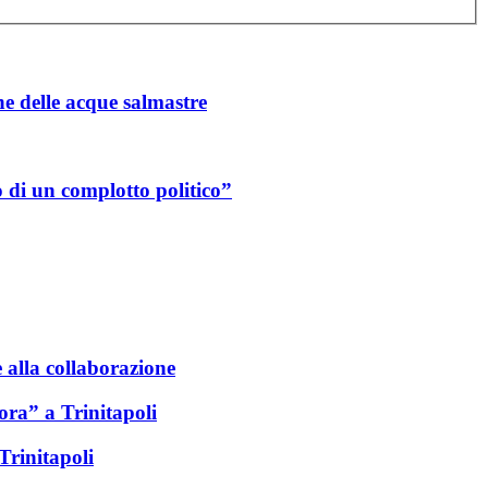
ne delle acque salmastre
o di un complotto politico”
e alla collaborazione
ora” a Trinitapoli
 Trinitapoli