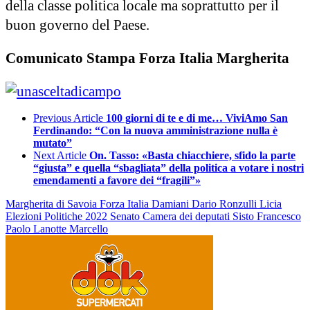
della classe politica locale ma soprattutto per il
buon governo del Paese.
Comunicato Stampa Forza Italia Margherita
Previous Article
100 giorni di te e di me… ViviAmo San
Ferdinando: “Con la nuova amministrazione nulla è
mutato”
Next Article
On. Tasso: «Basta chiacchiere, sfido la parte
“giusta” e quella “sbagliata” della politica a votare i nostri
emendamenti a favore dei “fragili”»
Margherita di Savoia
Forza Italia
Damiani Dario
Ronzulli Licia
Elezioni Politiche 2022
Senato
Camera dei deputati
Sisto Francesco
Paolo
Lanotte Marcello