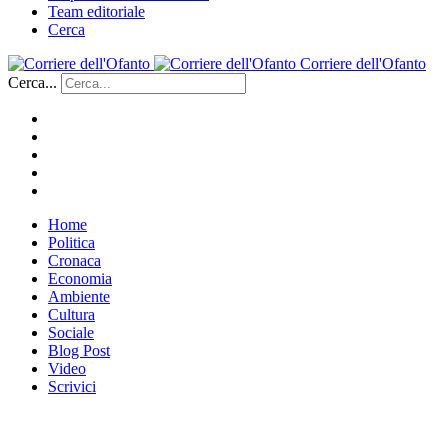
Team editoriale
Cerca
Corriere dell'Ofanto
Cerca...
Home
Politica
Cronaca
Economia
Ambiente
Cultura
Sociale
Blog Post
Video
Scrivici
___________