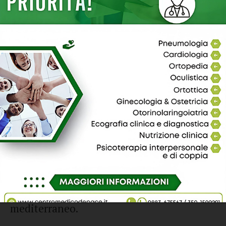
funzionamento e lo sviluppo di quasi tutti
gli organismi viventi. È presente in tutte
le nostre cellule ed è in continua
interazione con l’ambiente esterno cioè
con tutto ciò che ci circonda, dagli agenti
inquinanti dell’atmosfera che possono
recare danni irreversibili al nostro DNA,
alle molecole contenute nel cibo. Ci sono
alimenti che contengono molecole
chimiche altamente cancerogene ed altre
che invece sono responsabili della nostra
longevità e che ho scoperto, grazie al prof.
Roberto Toso dell’Università di Milano, si
trovano all’interno del regime alimentare
mediterraneo.