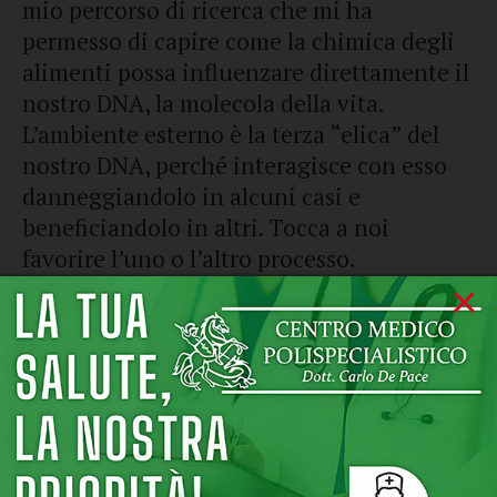
mio percorso di ricerca che mi ha
permesso di capire come la chimica degli
alimenti possa influenzare direttamente il
nostro DNA, la molecola della vita.
L’ambiente esterno è la terza “elica” del
nostro DNA, perché interagisce con esso
danneggiandolo in alcuni casi e
beneficiandolo in altri. Tocca a noi
favorire l’uno o l’altro processo.
×
Hai chiamato l’ambiente esterno “la
terza elica”. Ci spieghi qualcosa delle
altre due “eliche”?
R.:
La molecola della vita, il DNA,
costituita da due eliche, contiene
informazioni genetiche utili per il