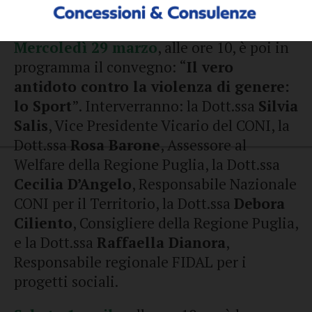
coinvolgerà le scuole primarie.
Mercoledì 29 marzo
, alle ore 10, è poi in
programma il convegno: “
Il vero
antidoto contro la violenza di genere:
lo Sport
”. Interverranno: la Dott.ssa
Silvia
Salis
, Vice Presidente Vicario del CONI, la
Dott.ssa
Rosa Barone
, Assessore al
Welfare della Regione Puglia, la Dott.ssa
Cecilia D’Angelo
, Responsabile Nazionale
CONI per il Territorio, la Dott.ssa
Debora
Ciliento
, Consigliere della Regione Puglia,
e la Dott.ssa
Raffaella Dianora
,
Responsabile regionale FIDAL per i
progetti sociali.