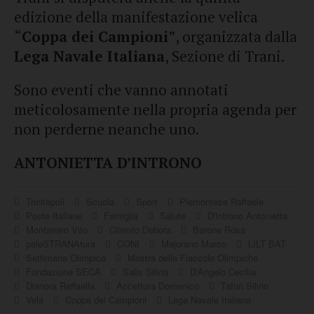
edizione della manifestazione velica
“
Coppa dei Campioni
”, organizzata dalla
Lega Navale Italiana
, Sezione di Trani.
Sono eventi che vanno annotati
meticolosamente nella propria agenda per
non perderne neanche uno.
ANTONIETTA D’INTRONO
Trinitapoli
Scuola
Sport
Piemontese Raffaele
Poste Italiane
Famiglia
Salute
D'Introno Antonietta
Montanaro Vito
Ciliento Debora
Barone Rosa
paleSTRANAtura
CONI
Majorano Marco
LILT BAT
Settimana Olimpica
Mostra delle Fiaccole Olimpiche
Fondazione SECA
Salis Silvia
D'Angelo Cecilia
Dianora Raffaella
Accettura Domenico
Tafuri Silvio
Vela
Coppa dei Campioni
Lega Navale Italiana