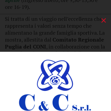
aprile
(ingresso libero, ore 9,30-13,30 e
ore 16-19).
×
Si tratta di un viaggio nell’eccellenza che
rappresenta i valori senza tempo che
alimentano la grande famiglia sportiva. La
mostra, allestita dal
Comitato Regionale
Puglia del CONI
, in collaborazione con la
sua Delegazione Provinciale della BAT e la
Fondazione S.E.C.A.
, sarà inaugurata alle
ore 10. L’occasione sarà celebrata anche da
Poste Italiane
con uno specifico annullo
filatelico. A seguire si terrà la conferenza
stampa del progetto
Palestranatura
2023
, finalizzata a valorizzare il nostro
territorio attraverso la pratica di diverse
discipline sportive. L’iniziativa