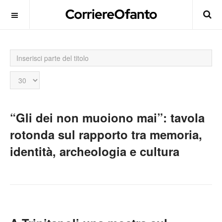
Inserisci
parte
del
Visualizza
titolo
n.
“Gli dei non muoiono mai”: tavola
rotonda sul rapporto tra memoria,
identità, archeologia e cultura