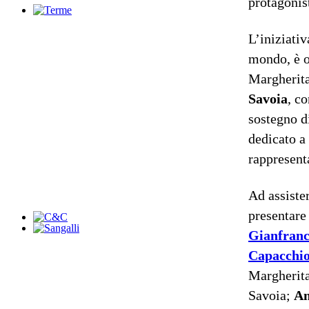
protagonis
L’iniziativ
mondo, è 
Margherita
Savoia
, c
sostegno 
dedicato a
rappresent
Ad assiste
presentare
Gianfran
Capacchi
Margherita
Savoia;
An