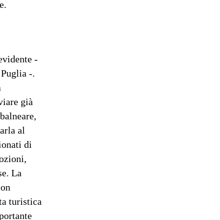
e.
evidente -
Puglia -.
a
iare già
 balneare,
arla al
ionati di
ozioni,
se. La
con
a turistica
mportante