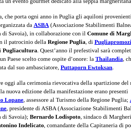
ta un evento gourmet dedicato alla seppia margheritana
a, che porta ogni anno in Puglia gli aquiloni provenienti
organizzata da
ASBA
(Associazione Stabilimenti Balnea
 di Savoia), in collaborazione con il
Comune di Margh
on il patrocinio della
Regione Puglia
, di
Pugliapromoz
di
Pugliacultura
. Quest’anno il prefestival sarà compl
 un Paese scelto come ospite d’onore: la
Thailandia
, c
ata dal suo ambasciatore,
Puttaporn Ewtoksan
.
re oggi alla cerimonia rievocativa della spartizione del
 la nuova edizione della manifestazione erano presenti
co Lopane
, assessore al Turismo della Regione Puglia;
one
, presidente di ASBA (Associazione Stabilimenti Bal
 di Savoia);
Bernardo Lodispoto
, sindaco di Margheri
tonino Indelicato
, comandante della Capitaneria di po