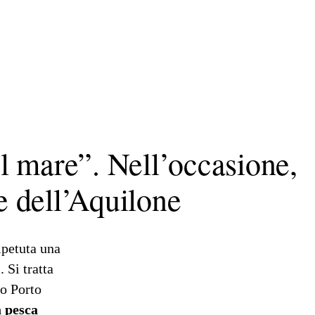
el mare”. Nell’occasione,
le dell’Aquilone
petuta una
 Si tratta
so Porto
a pesca