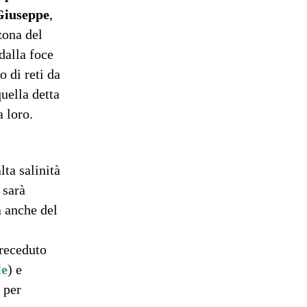
Giuseppe
,
zona del
dalla foce
o di reti da
uella detta
a loro.
lta salinità
 sarà
a anche del
preceduto
le
) e
 per