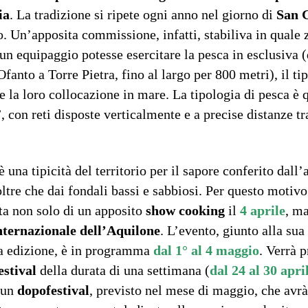
ia
. La tradizione si ripete ogni anno nel giorno di
San 
o. Un’apposita commissione, infatti, stabiliva in quale 
un equipaggio potesse esercitare la pesca in esclusiva (
fanto a Torre Pietra, fino al largo per 800 metri), il tip
 la loro collocazione in mare. La tipologia di pesca è q
”, con reti disposte verticalmente e a precise distanze tr
è una tipicità del territorio per il sapore conferito dall’a
ltre che dai fondali bassi e sabbiosi. Per questo motivo
ta non solo di un apposito
show cooking
il
4 aprile
, m
nternazionale dell’Aquilone
. L’evento, giunto alla sua
a edizione, è in programma
dal 1° al 4 maggio
. Verrà 
estival
della durata di una settimana (
dal 24 al 30 apri
 un
dopofestival
, previsto nel mese di maggio, che avrà