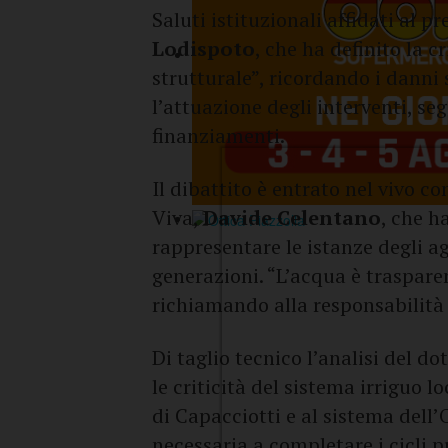
Saluti istituzionali affidati al p
Lodispoto
, che ha definito la 
strutturale”, ricordando i danni 
l’attuazione degli interventi, se
finanziamenti.
Il dibattito è entrato nel vivo co
Viva,
Davide Celentano
, che h
rappresentare le istanze degli ag
generazioni. “L’acqua è traspare
richiamando alla responsabilità
Di taglio tecnico l’analisi del do
le criticità del sistema irriguo l
di Capacciotti e al sistema dell’O
necessaria a completare i cicli p