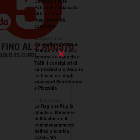
Comitato Feste
Patronali richiama la
città ad una
responsabilità
condivisa
02 Agosto 2026
Consiglio comunale:
×
dialogo sull’edilizia,
scontro su bilancio e
TARI. I consiglieri di
centrodestra chiedono
le dimissioni degli
assessori Santobuono
e Piazzolla
30 Luglio 2026
La Regione Puglia
chiede al Ministero
dell’Ambiente il
commissariamento
dell’ex discarica
CO.BE.MA.