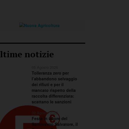
ltime notizie
05 Agosto 2026
Tolleranza zero per
l’abbandono selvaggio
dei rifiuti e per il
mancato rispetto della
raccolta differenziata:
scattano le sanzioni
02 Agosto 2026
Festa in onore del
Santissimo Salvatore, il