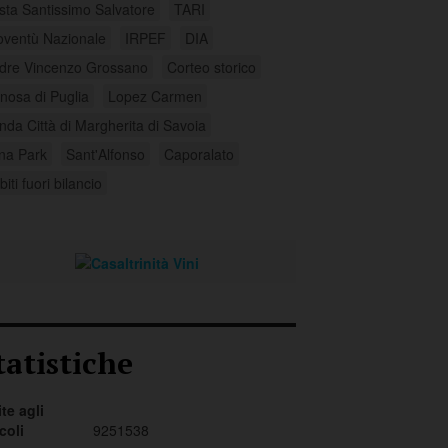
sta Santissimo Salvatore
TARI
oventù Nazionale
IRPEF
DIA
dre Vincenzo Grossano
Corteo storico
nosa di Puglia
Lopez Carmen
nda Città di Margherita di Savoia
na Park
Sant'Alfonso
Caporalato
iti fuori bilancio
tatistiche
ite agli
icoli
9251538