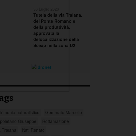
30 Luglio 2026
Tutela della via Traiana,
del Ponte Romano e
della produttività:
approvata la
delocalizzazione della
Sceap nella zona D2
ags
trimonio naturalistico
Gemmato Marcello
poletano Giuseppe
Rottamazione
a Traiana
Nitti Renato