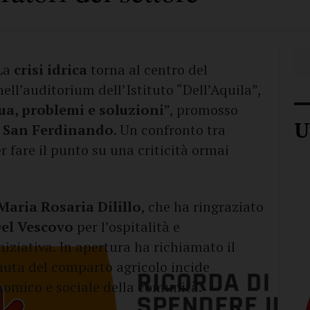
La
crisi idrica
torna al centro del
nell’auditorium dell’Istituto “Dell’Aquila”,
gua, problemi e soluzioni
”, promosso
U
a San Ferdinando
. Un confronto tra
er fare il punto su una criticità ormai
Maria Rosaria Dilillo
, che ha ringraziato
Del Vescovo
per l’ospitalità e
niziativa. In apertura ha richiamato il
enuta del comparto agricolo incide
nomico e sociale della comunità.