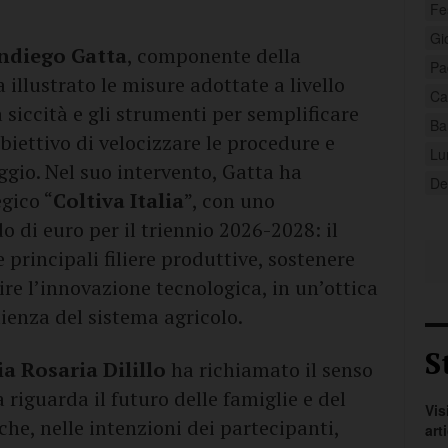
Fe
Gi
ndiego Gatta
, componente della
Pa
illustrato le misure adottate a livello
Ca
a siccità e gli strumenti per semplificare
Ba
’obiettivo di velocizzare le procedure e
Lu
gio. Nel suo intervento, Gatta ha
Deb
gico “
Coltiva Italia
”, con uno
 di euro per il triennio 2026-2028: il
principali filiere produttive, sostenere
ire l’innovazione tecnologica, in un’ottica
lienza del sistema agricolo.
S
a Rosaria Dilillo
ha richiamato il senso
a riguarda il futuro delle famiglie e del
Vis
che, nelle intenzioni dei partecipanti,
art