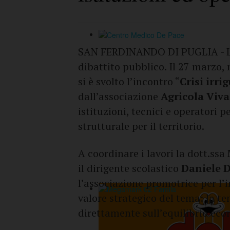
SAN FERDINANDO DI PUGLIA - 
dibattito pubblico. Il 27 marzo, 
si è svolto l’incontro “
Crisi irri
dall’associazione
Agricola Viv
istituzioni, tecnici e operatori p
strutturale per il territorio.
A coordinare i lavori la dott.ssa
il dirigente scolastico
Daniele 
l’associazione promotrice per l’i
valore strategico del tema: la t
direttamente sull’equilibrio eco