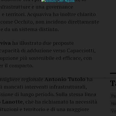
nfrastrutture e una governance
 e territori. Acquaviva ha inoltre chiarito
ni, come Occhito, non incidono direttamente
de da un sistema distinto.
viva
ha illustrato due proposte
capacità di adduzione verso Capacciotti,
opzione più sostenibile ed efficace, con
r il comparto.
nsigliere regionale
Antonio Tutolo
ha
T
di mancati interventi infrastrutturali,
sione di lungo periodo. Sulla stessa linea
Pa
o Lanotte
, che ha richiamato la necessità
Na
tituzioni e territorio e di una maggiore
Vi