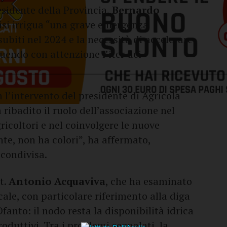
residente della Provincia,
Bernardo
crisi irrigua “una grave emergenza
subiti nel 2024 e la necessità di accelerare
guendo con attenzione l’iter dei
n l’intervento del presidente di Agricola
a ribadito il ruolo dell’associazione nel
ricoltori e nel coinvolgere le nuove
nte, non ha colori”, ha affermato,
 condivisa.
tt.
Antonio Acquaviva
, che ha esaminato
ocale, con particolare riferimento alla diga
fanto: il nodo resta la disponibilità idrica
roduttivi. Tra i problemi segnalati, la